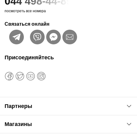
044 498-44-89
посмотреть все номера
Связаться онлайн
Присоединяйтесь
Партнеры
Автоновости
Магазины
Сервис колористам
www.agsat.com.ua/dvb-t2
Киев-Академгородок