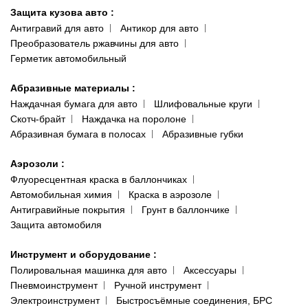
Защита кузова авто
:
Антигравий для авто
Антикор для авто
Преобразователь ржавчины для авто
Герметик автомобильный
Абразивные материалы
:
Наждачная бумага для авто
Шлифовальные круги
Скотч-брайт
Наждачка на поролоне
Абразивная бумага в полосах
Абразивные губки
Аэрозоли
:
Флуоресцентная краска в баллончиках
Автомобильная химия
Краска в аэрозоле
Антигравийные покрытия
Грунт в баллончике
Защита автомобиля
Инструмент и оборудование
:
Полировальная машинка для авто
Аксессуары
Пневмоинструмент
Ручной инструмент
Электроинструмент
Быстросъёмные соединения, БРС