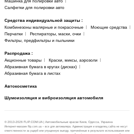
Машинка для полировки авто
Салфетки для полировки авто
Средства индивидуальной защиты
:
Комбинезоны малярные и покрасочные
Моющие средства
Перчатки
Респираторы, маски, очки
Фильтры, предфильтры и пыльники
Распродажа
:
Акционные товары
Краски, миксы, аэрозоли
Абразивная бумага в кругах (дисках)
Абразивная бумага в листах
Автокосметика
Шумоизоляция и виброизоляция автомобиля
© 2013-2026 FLIP.COM.UA | Автомобильные краски Киев, Одесса, Украина
Интернет-магазин flip.com.ua – все для автомаляра. Администрация и владелец сайта не несут
ответственности за ущерб или упущенную выгоду, причинённые в результате использования или