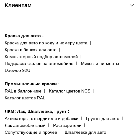
Клиентам
ул. Рабочая, 2-а
095 343-80-83
О нас
Киев-Теремки
Контакты
ул. Заболотного, 11
Краска для авто
:
Доставка и оплата
093 611-39-23
Краска для авто по коду и номеру цвета
Сотрудничество
(ориентир: Интайм №40)
Краска в банках для авто
Наши публикации
Компьютерный подбор автоэмалей
Одесса
Публичная оферта
Подкраска сколов на автомобиле
Миксы и пигменты
пр-т Акад. Глушко, 29
Daewoo 92U
Политика конфиденциальности
066 554-97-70
Гарантии и возврат
Промышленные краски
:
RAL в баллончике
Каталог цветов NCS
Каталог цветов RAL
ЛКМ: Лак, Шпатлевка, Грунт
:
Активаторы, отвердители и добавки
Грунты для авто
Лак автомобильный
Растворители
Сопутствующие и прочее
Шпатлевка для авто