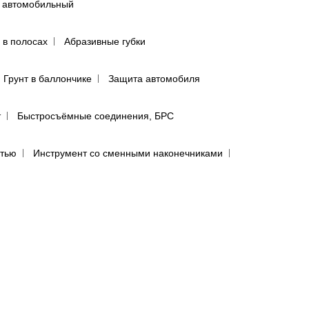
 автомобильный
 в полосах
Абразивные губки
Грунт в баллончике
Защита автомобиля
т
Быстросъёмные соединения, БРС
ятью
Инструмент со сменными наконечниками
авления
Регуляторы давления
сти
лфетки для полировки авто
предфильтры и пыльники