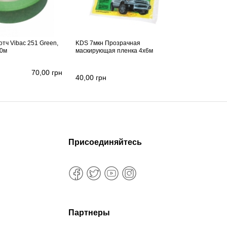
тч Vibac 251 Green,
KDS 7мкн Прозрачная
40м
маскирующая пленка 4х6м
70,00
грн
40,00
грн
Присоединяйтесь
Партнеры