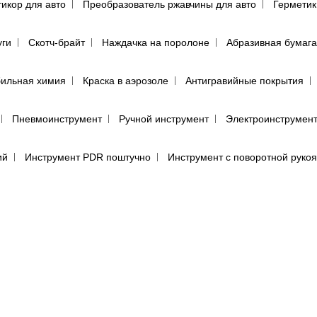
тикор для авто
Преобразователь ржавчины для авто
Герметик
уги
Скотч-брайт
Наждачка на поролоне
Абразивная бумага
ильная химия
Краска в аэрозоле
Антигравийные покрытия
Пневмоинструмент
Ручной инструмент
Электроинструмен
ий
Инструмент PDR поштучно
Инструмент с поворотной руко
пульты для покраски авто
Аэрографы
Фильтры воздушного д
енца протирочные
Салфетки для обезжиривания автомобиля
(пылевики)
Маскировочные материалы
Подготовка поверхно
Круги для полировки авто
Машинка для полировки авто
Са
е средства
Перчатки
Респираторы, маски, очки
Фильтры, 