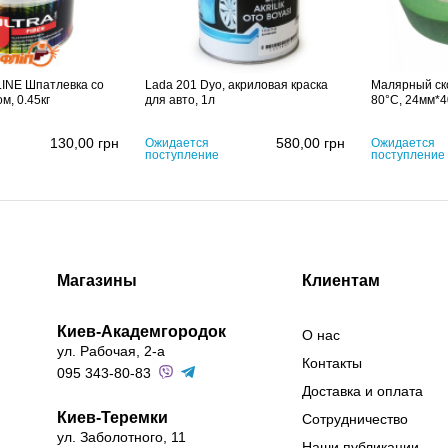
LINE Шпатлевка со
Lada 201 Dyo, акриловая краска
Малярный ско
м, 0.45кг
для авто, 1л
80°С, 24мм*
130,00
грн
580,00
грн
Ожидается
Ожидается
поступление
поступление
Магазины
Клиентам
Киев-Академгородок
О нас
ул. Рабочая, 2-а
Контакты
095 343-80-83
Доставка и оплата
Киев-Теремки
Сотрудничество
ул. Заболотного, 11
Наши публикации