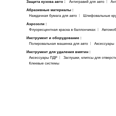
Защита кузова авто
:
Антигравий для авто
Ан
Абразивные материалы
:
Наждачная бумага для авто
Шлифовальные кр
Аэрозоли
:
Флуоресцентная краска в баллончиках
Автомоб
Инструмент и оборудование
:
Полировальная машинка для авто
Аксессуары
Инструмент для удаления вмятин
:
Аксессуары ПДР
Заглушки, клипсы для отверст
Клеевые системы
Краскопульты, аэрографы, пистолеты
:
Краско
Подготовка поверхности
:
Антисиликон и Обезжириватель для Авто
Полот
Антистатические и липкие салфетки для покраски 
Системы полировки
:
Паста для полировки авто
Средства индивидуальной защиты
:
Комбинезоны малярные и покрасочные
Моющи