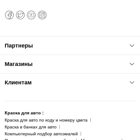
Партнеры
Автоновости
Магазины
Сервис колористам
www.agsat.com.ua/dvb-t2
Киев-Академгородок
Клиентам
ул. Рабочая, 2-а
095 343-80-83
О нас
Киев-Теремки
Контакты
ул. Заболотного, 11
Краска для авто
:
Доставка и оплата
093 611-39-23
Краска для авто по коду и номеру цвета
Сотрудничество
(ориентир: Интайм №40)
Краска в банках для авто
Наши публикации
Компьютерный подбор автоэмалей
Одесса
Публичная оферта