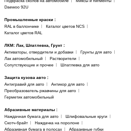
Подкраска сколов на автомобиле
Миксы и пигменты
пр-т Акад. Глушко, 29
Daewoo 92U
Политика конфиденциальности
066 554-97-70
Гарантии и возврат
Промышленные краски
:
RAL в баллончике
Каталог цветов NCS
Каталог цветов RAL
ЛКМ: Лак, Шпатлевка, Грунт
:
Активаторы, отвердители и добавки
Грунты для авто
Лак автомобильный
Растворители
Сопутствующие и прочее
Шпатлевка для авто
Защита кузова авто
:
Антигравий для авто
Антикор для авто
Преобразователь ржавчины для авто
Герметик автомобильный
Абразивные материалы
:
Наждачная бумага для авто
Шлифовальные круги
Скотч-брайт
Наждачка на поролоне
Абразивная бумага в полосах
Абразивные губки