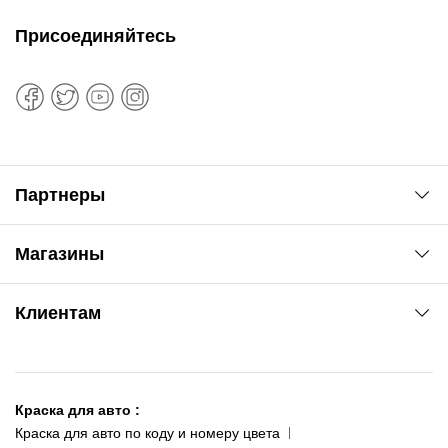
Присоединяйтесь
Партнеры
Автоновости
Магазины
Сервис колористам
www.agsat.com.ua/dvb-t2
Киев-Академгородок
Клиентам
ул. Рабочая, 2-а
095 343-80-83
О нас
Киев-Теремки
Контакты
ул. Заболотного, 11
Краска для авто
:
Доставка и оплата
093 611-39-23
Краска для авто по коду и номеру цвета
Сотрудничество
(ориентир: Интайм №40)