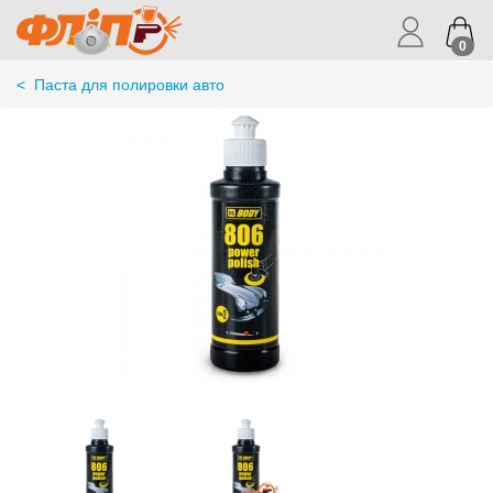
0
<
Паста для полировки авто