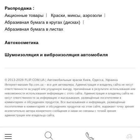
Распродажа
:
Акционные товары
Краски, миксы, аэрозоли
Абразивная бумага в кругах (дисках)
Абразивная бумага в листах
Автокосметика
Шумоизоляция и виброизоляция автомобиля
© 2013-2026 FLIP.COM.UA | Автомобильные краски Киев, Одесса, Украина
Интернет-магазин flip.com.ua – все для автомаляра. Администрация и владелец сайта не несут
ответственности за ущерб или упущенную выгоду, причинённые в результате использования или
невозможности использования информации с этого сайта. Администрация и владелец сайта не
несут ответственности за информацию и высказывания, размещённые посетителями в
комментариях и обсуждениях продуктов. Все высказывания и информация, размещённые
посетителями в комментариях и обсуждениях продуктов на этом сайте, выражают точку зрения
исключительно автора конкретного сообщения и никак не связаны с точкой зрения
администрации или владельца сайта.