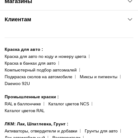
Магазины
Сервис колористам
www.agsat.com.ua/dvb-t2
Киев-Академгородок
Клиентам
ул. Рабочая, 2-а
095 343-80-83
О нас
Киев-Теремки
Контакты
ул. Заболотного, 11
Краска для авто
:
Доставка и оплата
093 611-39-23
Краска для авто по коду и номеру цвета
Сотрудничество
(ориентир: Интайм №40)
Краска в банках для авто
Наши публикации
Компьютерный подбор автоэмалей
Одесса
Публичная оферта
Подкраска сколов на автомобиле
Миксы и пигменты
пр-т Акад. Глушко, 29
Daewoo 92U
Политика конфиденциальности
066 554-97-70
Гарантии и возврат
Промышленные краски
:
RAL в баллончике
Каталог цветов NCS
Каталог цветов RAL
ЛКМ: Лак, Шпатлевка, Грунт
:
Активаторы, отвердители и добавки
Грунты для авто
Лак автомобильный
Растворители