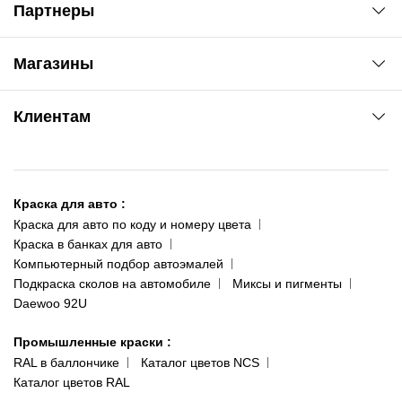
Партнеры
Автоновости
Магазины
Сервис колористам
www.agsat.com.ua/dvb-t2
Киев-Академгородок
Клиентам
ул. Рабочая, 2-а
095 343-80-83
О нас
Киев-Теремки
Контакты
ул. Заболотного, 11
Краска для авто
:
Доставка и оплата
093 611-39-23
Краска для авто по коду и номеру цвета
Сотрудничество
(ориентир: Интайм №40)
Краска в банках для авто
Наши публикации
Компьютерный подбор автоэмалей
Одесса
Публичная оферта
Подкраска сколов на автомобиле
Миксы и пигменты
пр-т Акад. Глушко, 29
Daewoo 92U
Политика конфиденциальности
066 554-97-70
Гарантии и возврат
Промышленные краски
:
RAL в баллончике
Каталог цветов NCS
Каталог цветов RAL