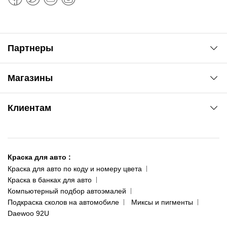
Партнеры
Автоновости
Магазины
Сервис колористам
www.agsat.com.ua/dvb-t2
Киев-Академгородок
Клиентам
ул. Рабочая, 2-а
095 343-80-83
О нас
Киев-Теремки
Контакты
ул. Заболотного, 11
Краска для авто
:
Доставка и оплата
093 611-39-23
Краска для авто по коду и номеру цвета
Сотрудничество
(ориентир: Интайм №40)
Краска в банках для авто
Наши публикации
Компьютерный подбор автоэмалей
Одесса
Публичная оферта
Подкраска сколов на автомобиле
Миксы и пигменты
пр-т Акад. Глушко, 29
Daewoo 92U
Политика конфиденциальности
066 554-97-70