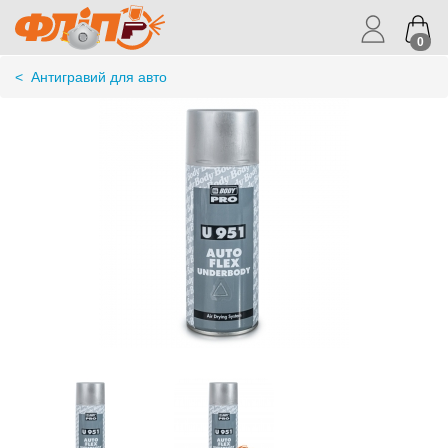
0
<
Антигравий для авто