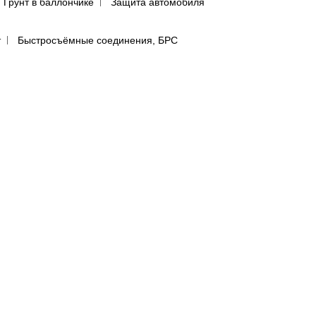
Грунт в баллончике
Защита автомобиля
т
Быстросъёмные соединения, БРС
ятью
Инструмент со сменными наконечниками
авления
Регуляторы давления
сти
лфетки для полировки авто
предфильтры и пыльники
бумага в листах