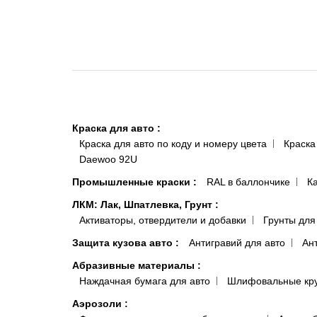
Краска для авто
:
Краска для авто по коду и номеру цвета
Краска
Daewoo 92U
Промышленные краски
:
RAL в баллончике
К
ЛКМ: Лак, Шпатлевка, Грунт
:
Активаторы, отвердители и добавки
Грунты для
Защита кузова авто
:
Антигравий для авто
Ан
Абразивные материалы
:
Наждачная бумага для авто
Шлифовальные кр
Аэрозоли
: