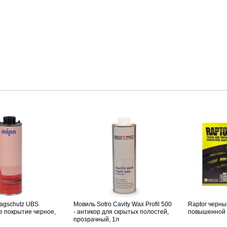
lagschutz UBS
Мовиль Sotro Cavity Wax Profil 500
Raptor черны
е покрытие черное,
- антикор для скрытых полостей,
повышенной 
прозрачный, 1л