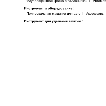
Флуоресцентная краска в баллончиках
Автомоб
Инструмент и оборудование
:
Полировальная машинка для авто
Аксессуары
Инструмент для удаления вмятин
:
Аксессуары ПДР
Заглушки, клипсы для отверст
Клеевые системы
Краскопульты, аэрографы, пистолеты
:
Краско
Подготовка поверхности
:
Антисиликон и Обезжириватель для Авто
Полот
Антистатические и липкие салфетки для покраски 
Системы полировки
:
Паста для полировки авто
Средства индивидуальной защиты
:
Комбинезоны малярные и покрасочные
Моющи
Распродажа
:
Акционные товары
Краски, микс
Автокосметика
Шумоизоляция и виброизоляция автомобиля