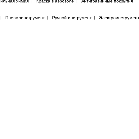
ильная химия
Краска в аэрозоле
Антигравийные покрытия
Пневмоинструмент
Ручной инструмент
Электроинструмен
ий
Инструмент PDR поштучно
Инструмент с поворотной руко
пульты для покраски авто
Аэрографы
Фильтры воздушного д
енца протирочные
Салфетки для обезжиривания автомобиля
(пылевики)
Маскировочные материалы
Подготовка поверхно
Круги для полировки авто
Машинка для полировки авто
Са
е средства
Перчатки
Респираторы, маски, очки
Фильтры, 
ы, аэрозоли
Абразивная бумага в кругах (дисках)
Абразивная 