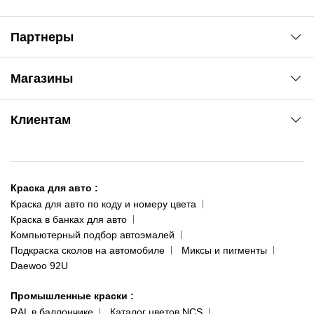
Партнеры
Автоновости
Магазины
Сервис колористам
www.agsat.com.ua/dvb-t2
Киев-Академгородок
Клиентам
ул. Рабочая, 2-а
095 343-80-83
О нас
Киев-Теремки
Контакты
ул. Заболотного, 11
Краска для авто
:
Доставка и оплата
093 611-39-23
Краска для авто по коду и номеру цвета
Сотрудничество
(ориентир: Интайм №40)
Краска в банках для авто
Наши публикации
Компьютерный подбор автоэмалей
Одесса
Публичная оферта
Подкраска сколов на автомобиле
Миксы и пигменты
пр-т Акад. Глушко, 29
Daewoo 92U
Политика конфиденциальности
066 554-97-70
Гарантии и возврат
Промышленные краски
:
RAL в баллончике
Каталог цветов NCS