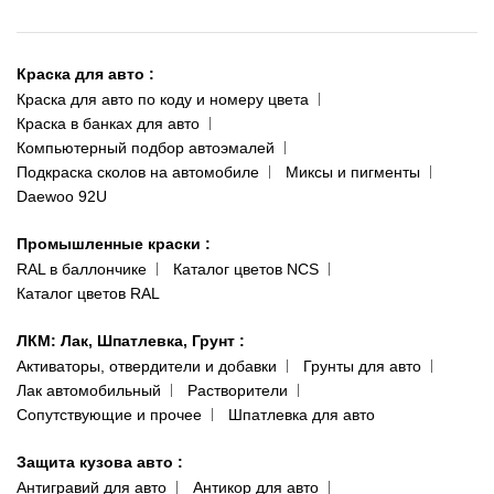
О нас
Киев-Теремки
Контакты
ул. Заболотного, 11
Краска для авто
:
Доставка и оплата
093 611-39-23
Краска для авто по коду и номеру цвета
Сотрудничество
(ориентир: Интайм №40)
Краска в банках для авто
Наши публикации
Компьютерный подбор автоэмалей
Одесса
Публичная оферта
Подкраска сколов на автомобиле
Миксы и пигменты
пр-т Акад. Глушко, 29
Daewoo 92U
Политика конфиденциальности
066 554-97-70
Гарантии и возврат
Промышленные краски
:
RAL в баллончике
Каталог цветов NCS
Каталог цветов RAL
ЛКМ: Лак, Шпатлевка, Грунт
:
Активаторы, отвердители и добавки
Грунты для авто
Лак автомобильный
Растворители
Сопутствующие и прочее
Шпатлевка для авто
Защита кузова авто
:
Антигравий для авто
Антикор для авто