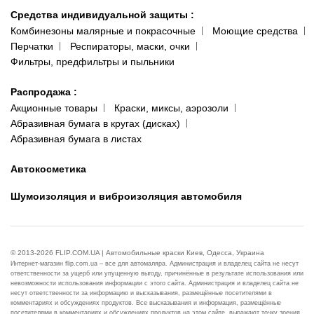
Средства индивидуальной защиты
:
Комбинезоны малярные и покрасочные
Моющие средства
Перчатки
Респираторы, маски, очки
Фильтры, предфильтры и пыльники
Распродажа
:
Акционные товары
Краски, миксы, аэрозоли
Абразивная бумага в кругах (дисках)
Абразивная бумага в листах
Автокосметика
Шумоизоляция и виброизоляция автомобиля
© 2013-2026 FLIP.COM.UA | Автомобильные краски Киев, Одесса, Украина
Интернет-магазин flip.com.ua – все для автомаляра. Администрация и владелец сайта не несут
ответственности за ущерб или упущенную выгоду, причинённые в результате использования или
невозможности использования информации с этого сайта. Администрация и владелец сайта не
несут ответственности за информацию и высказывания, размещённые посетителями в
комментариях и обсуждениях продуктов. Все высказывания и информация, размещённые
посетителями в комментариях и обсуждениях продуктов на этом сайте, выражают точку зрения