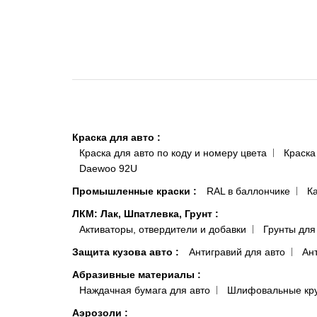
Краска для авто
:
Краска для авто по коду и номеру цвета
Краска
Daewoo 92U
Промышленные краски
:
RAL в баллончике
К
ЛКМ: Лак, Шпатлевка, Грунт
:
Активаторы, отвердители и добавки
Грунты для
Защита кузова авто
:
Антигравий для авто
Ан
Абразивные материалы
:
Наждачная бумага для авто
Шлифовальные кр
Аэрозоли
: