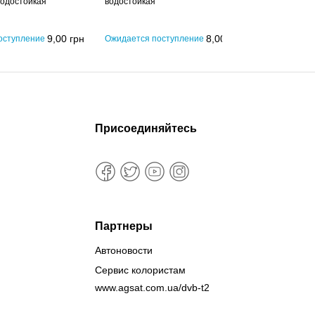
водостойкая
водостойкая
Водостойкая
P1000
Ожидается
9,00
грн
8,00
грн
оступление
Ожидается поступление
поступлени
Присоединяйтесь
Партнеры
Автоновости
Сервис колористам
www.agsat.com.ua/dvb-t2