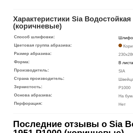
Характеристики Sia Водостойкая 
(коричневые)
Способ шлифовки:
Шлифов
Цветовая группа абразива:
Кори
Размер абразива:
230x28
Форма:
В лист
Производитель:
SIA
Страна производитель:
Швейц
Зернистость:
P1000
Основа абразива:
На бум
Перфорация:
Нет
Последние отзывы о Sia В
1951 P1000 (коричневые)