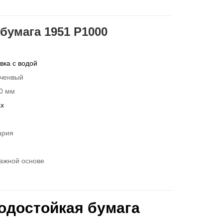
бумага 1951 P1000
ка с водой
ченвый
0 мм
ах
ария
ажной основе
одостойкая бумага