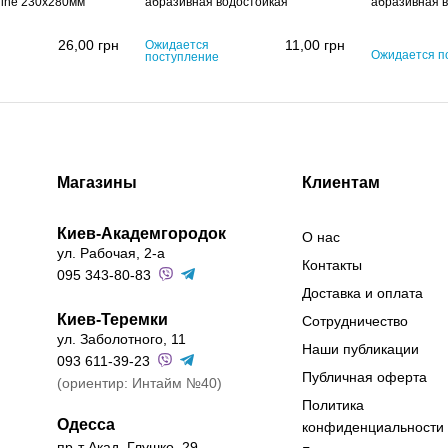
line 230x280мм
абразивная водостойкая
абразивная 
26,00
грн
11,00
грн
Ожидается
Ожидается п
поступление
Магазины
Клиентам
Киев-Академгородок
О нас
ул. Рабочая, 2-а
Контакты
095 343-80-83
Доставка и оплата
Киев-Теремки
Сотрудничество
ул. Заболотного, 11
Наши публикации
093 611-39-23
Публичная оферта
(ориентир: Интайм №40)
Политика
Одесса
конфиденциальности
пр-т Акад. Глушко, 29