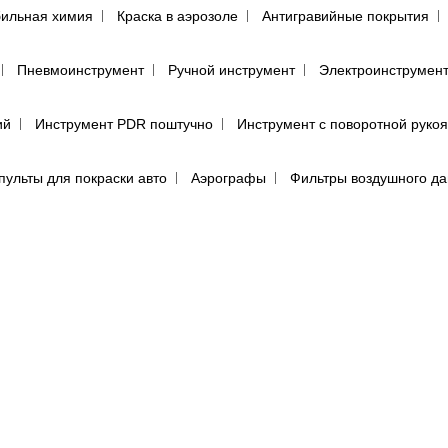
ильная химия
Краска в аэрозоле
Антигравийные покрытия
Пневмоинструмент
Ручной инструмент
Электроинструмен
ий
Инструмент PDR поштучно
Инструмент с поворотной руко
пульты для покраски авто
Аэрографы
Фильтры воздушного д
енца протирочные
Салфетки для обезжиривания автомобиля
(пылевики)
Маскировочные материалы
Подготовка поверхно
Круги для полировки авто
Машинка для полировки авто
Са
е средства
Перчатки
Респираторы, маски, очки
Фильтры, 
ы, аэрозоли
Абразивная бумага в кругах (дисках)
Абразивная 