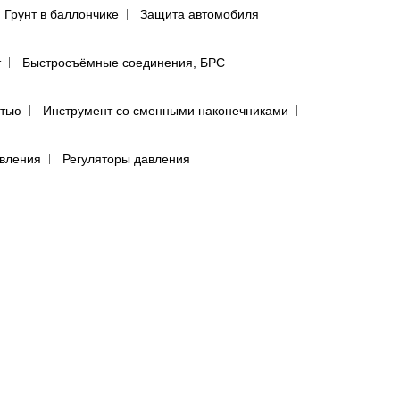
Грунт в баллончике
Защита автомобиля
т
Быстросъёмные соединения, БРС
ятью
Инструмент со сменными наконечниками
авления
Регуляторы давления
сти
лфетки для полировки авто
предфильтры и пыльники
бумага в листах