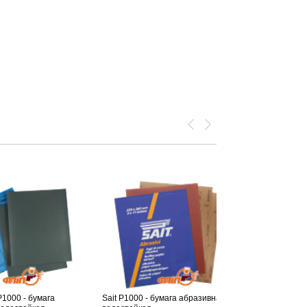
P1000 - бумага
Sait P1000 - бумага абразивная
3M 734 Wetor