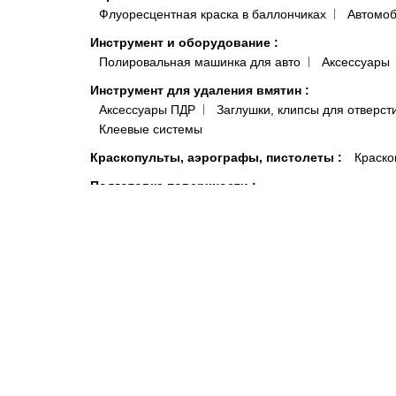
Флуоресцентная краска в баллончиках
Автомоб
Инструмент и оборудование
:
Полировальная машинка для авто
Аксессуары
Инструмент для удаления вмятин
:
Аксессуары ПДР
Заглушки, клипсы для отверст
Клеевые системы
Краскопульты, аэрографы, пистолеты
:
Краско
Подготовка поверхности
:
Антисиликон и Обезжириватель для Авто
Полот
Антистатические и липкие салфетки для покраски 
Системы полировки
:
Паста для полировки авто
Средства индивидуальной защиты
:
Комбинезоны малярные и покрасочные
Моющи
Распродажа
:
Акционные товары
Краски, микс
Автокосметика
Шумоизоляция и виброизоляция автомобиля