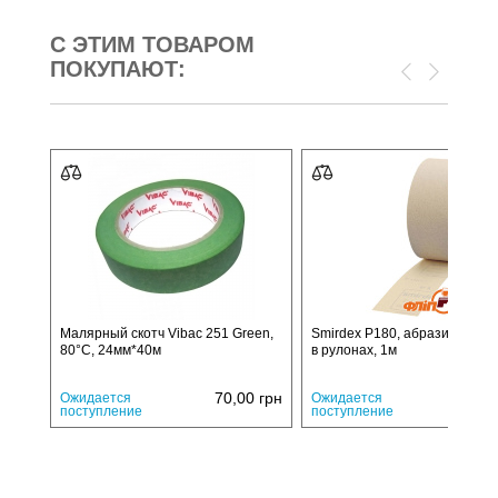
С ЭТИМ ТОВАРОМ
ПОКУПАЮТ:
Малярный скотч Vibac 251 Green,
Smirdex P180, абразивная б
80°С, 24мм*40м
в рулонах, 1м
70,00
грн
12,
Ожидается
Ожидается
поступление
поступление