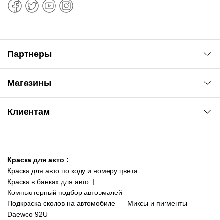
Партнеры
Автоновости
Магазины
Сервис колористам
www.agsat.com.ua/dvb-t2
Киев-Академгородок
Клиентам
ул. Рабочая, 2-а
095 343-80-83
О нас
Киев-Теремки
Контакты
ул. Заболотного, 11
Краска для авто
:
Доставка и оплата
093 611-39-23
Краска для авто по коду и номеру цвета
Сотрудничество
(ориентир: Интайм №40)
Краска в банках для авто
Наши публикации
Компьютерный подбор автоэмалей
Одесса
Публичная оферта
Подкраска сколов на автомобиле
Миксы и пигменты
пр-т Акад. Глушко, 29
Daewoo 92U
Политика конфиденциальности
066 554-97-70