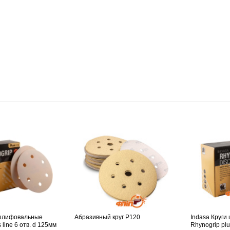
 шлифовальные
Абразивный круг P120
Indasa Круг
 line 6 отв. d 125мм
Rhynogrip plu