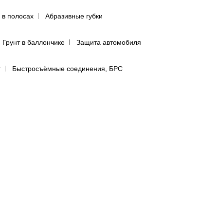
 в полосах
Абразивные губки
Грунт в баллончике
Защита автомобиля
т
Быстросъёмные соединения, БРС
ятью
Инструмент со сменными наконечниками
авления
Регуляторы давления
сти
лфетки для полировки авто
предфильтры и пыльники
бумага в листах