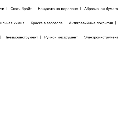
уги
Скотч-брайт
Наждачка на поролоне
Абразивная бумага
ильная химия
Краска в аэрозоле
Антигравийные покрытия
Пневмоинструмент
Ручной инструмент
Электроинструмен
ий
Инструмент PDR поштучно
Инструмент с поворотной руко
пульты для покраски авто
Аэрографы
Фильтры воздушного д
енца протирочные
Салфетки для обезжиривания автомобиля
(пылевики)
Маскировочные материалы
Подготовка поверхно
Круги для полировки авто
Машинка для полировки авто
Са
е средства
Перчатки
Респираторы, маски, очки
Фильтры, 
ы, аэрозоли
Абразивная бумага в кругах (дисках)
Абразивная 