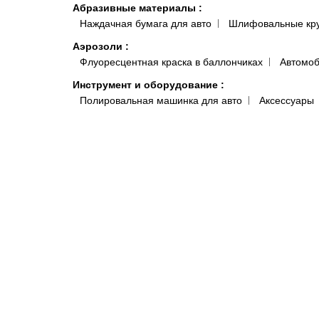
Абразивные материалы
:
Наждачная бумага для авто
Шлифовальные кр
Аэрозоли
:
Флуоресцентная краска в баллончиках
Автомоб
Инструмент и оборудование
:
Полировальная машинка для авто
Аксессуары
Инструмент для удаления вмятин
:
Аксессуары ПДР
Заглушки, клипсы для отверст
Клеевые системы
Краскопульты, аэрографы, пистолеты
:
Краско
Подготовка поверхности
:
Антисиликон и Обезжириватель для Авто
Полот
Антистатические и липкие салфетки для покраски 
Системы полировки
:
Паста для полировки авто
Средства индивидуальной защиты
:
Комбинезоны малярные и покрасочные
Моющи
Распродажа
:
Акционные товары
Краски, микс