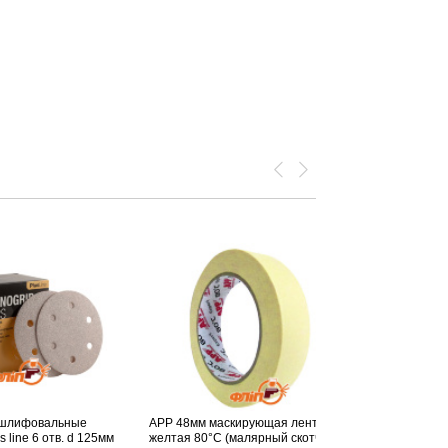
и шлифовальные
APP 48мм маскирующая лента
s line 6 отв. d 125мм
желтая 80°С (малярный скотч)