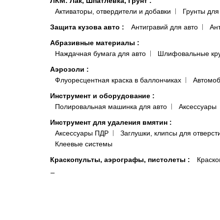
ЛКМ: Лак, Шпатлевка, Грунт
:
Активаторы, отвердители и добавки
Грунты для
Защита кузова авто
:
Антигравий для авто
Ан
Абразивные материалы
:
Наждачная бумага для авто
Шлифовальные кр
Аэрозоли
:
Флуоресцентная краска в баллончиках
Автомоб
Инструмент и оборудование
:
Полировальная машинка для авто
Аксессуары
Инструмент для удаления вмятин
:
Аксессуары ПДР
Заглушки, клипсы для отверст
Клеевые системы
Краскопульты, аэрографы, пистолеты
:
Краско
Подготовка поверхности
:
Антисиликон и Обезжириватель для Авто
Полот
Антистатические и липкие салфетки для покраски 
Системы полировки
:
Паста для полировки авто