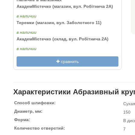
АкадемМістечко (магазин, вул. Робітнича 2А)
в наличии
Теремки (магазин, вул. Заболотного 11)
в наличии
АкадемМістечко (склад, вул. Робітнича 2А)
в наличии
сравнить
Характеристики Абразивный круг
Способ шлифовки:
Суха
Диаметр, мм:
150
Форма:
В дис
Количество отверстий:
7