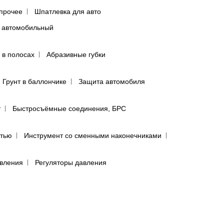
прочее
Шпатлевка для авто
 автомобильный
 в полосах
Абразивные губки
Грунт в баллончике
Защита автомобиля
т
Быстросъёмные соединения, БРС
ятью
Инструмент со сменными наконечниками
авления
Регуляторы давления
сти
лфетки для полировки авто