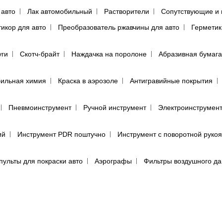
 авто
Лак автомобильный
Растворители
Сопутствующие и 
тикор для авто
Преобразователь ржавчины для авто
Герметик
уги
Скотч-брайт
Наждачка на поролоне
Абразивная бумага
ильная химия
Краска в аэрозоле
Антигравийные покрытия
Пневмоинструмент
Ручной инструмент
Электроинструмен
ий
Инструмент PDR поштучно
Инструмент с поворотной руко
пульты для покраски авто
Аэрографы
Фильтры воздушного д
енца протирочные
Салфетки для обезжиривания автомобиля
(пылевики)
Маскировочные материалы
Подготовка поверхно
Круги для полировки авто
Машинка для полировки авто
Са