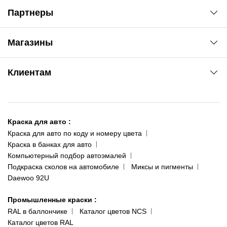
Партнеры
Автоновости
Магазины
Сервис колористам
www.agsat.com.ua/dvb-t2
Киев-Академгородок
Клиентам
ул. Рабочая, 2-а
095 343-80-83
О нас
Киев-Теремки
Контакты
ул. Заболотного, 11
Краска для авто
:
Доставка и оплата
093 611-39-23
Краска для авто по коду и номеру цвета
Сотрудничество
(ориентир: Интайм №40)
Краска в банках для авто
Наши публикации
Компьютерный подбор автоэмалей
Одесса
Публичная оферта
Подкраска сколов на автомобиле
Миксы и пигменты
пр-т Акад. Глушко, 29
Daewoo 92U
Политика конфиденциальности
066 554-97-70
Гарантии и возврат
Промышленные краски
:
RAL в баллончике
Каталог цветов NCS
Каталог цветов RAL