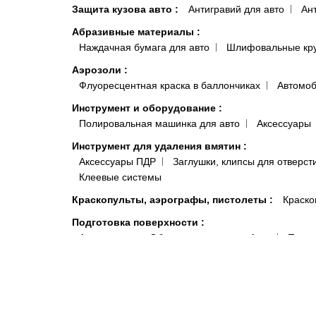
Защита кузова авто
:
Антигравий для авто
Ан
Абразивные материалы
:
Наждачная бумага для авто
Шлифовальные кр
Аэрозоли
:
Флуоресцентная краска в баллончиках
Автомоб
Инструмент и оборудование
:
Полировальная машинка для авто
Аксессуары
Инструмент для удаления вмятин
:
Аксессуары ПДР
Заглушки, клипсы для отверст
Клеевые системы
Краскопульты, аэрографы, пистолеты
:
Краско
Подготовка поверхности
:
Антисиликон и Обезжириватель для Авто
Полот
Антистатические и липкие салфетки для покраски 
Системы полировки
:
Паста для полировки авто
Средства индивидуальной защиты
:
Комбинезоны малярные и покрасочные
Моющи