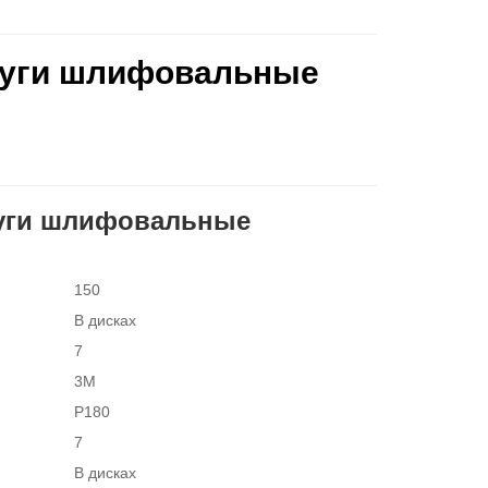
круги шлифовальные
круги шлифовальные
150
В дисках
7
3M
P180
7
В дисках