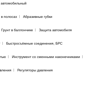
 автомобильный
 в полосах
Абразивные губки
Грунт в баллончике
Защита автомобиля
т
Быстросъёмные соединения, БРС
ятью
Инструмент со сменными наконечниками
авления
Регуляторы давления
сти
лфетки для полировки авто
предфильтры и пыльники