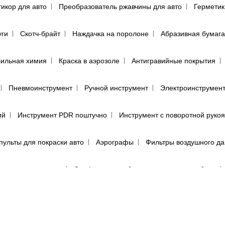
тикор для авто
Преобразователь ржавчины для авто
Герметик
уги
Скотч-брайт
Наждачка на поролоне
Абразивная бумага
ильная химия
Краска в аэрозоле
Антигравийные покрытия
Пневмоинструмент
Ручной инструмент
Электроинструмен
ий
Инструмент PDR поштучно
Инструмент с поворотной руко
пульты для покраски авто
Аэрографы
Фильтры воздушного д
енца протирочные
Салфетки для обезжиривания автомобиля
(пылевики)
Маскировочные материалы
Подготовка поверхно
Круги для полировки авто
Машинка для полировки авто
Са
е средства
Перчатки
Респираторы, маски, очки
Фильтры, 