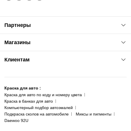
Партнеры
Автоновости
Магазины
Сервис колористам
www.agsat.com.ua/dvb-t2
Киев-Академгородок
Клиентам
ул. Рабочая, 2-а
095 343-80-83
О нас
Киев-Теремки
Контакты
ул. Заболотного, 11
Краска для авто
:
Доставка и оплата
093 611-39-23
Краска для авто по коду и номеру цвета
Сотрудничество
(ориентир: Интайм №40)
Краска в банках для авто
Наши публикации
Компьютерный подбор автоэмалей
Одесса
Публичная оферта
Подкраска сколов на автомобиле
Миксы и пигменты
пр-т Акад. Глушко, 29
Daewoo 92U
Политика конфиденциальности
066 554-97-70
Гарантии и возврат