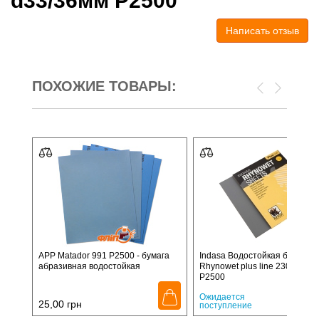
d33/36мм P2500
Написать отзыв
ПОХОЖИЕ ТОВАРЫ:
APP Matador 991 P2500 - бумага
Indasa Водостойкая бумага
абразивная водостойкая
Rhynowet plus line 230x280м
P2500
26,
Ожидается
25,00
грн
поступление