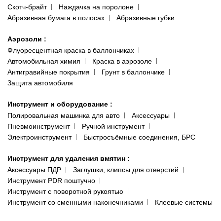
Скотч-брайт
Наждачка на поролоне
Абразивная бумага в полосах
Абразивные губки
Аэрозоли
:
Флуоресцентная краска в баллончиках
Автомобильная химия
Краска в аэрозоле
Антигравийные покрытия
Грунт в баллончике
Защита автомобиля
Инструмент и оборудование
:
Полировальная машинка для авто
Аксессуары
Пневмоинструмент
Ручной инструмент
Электроинструмент
Быстросъёмные соединения, БРС
Инструмент для удаления вмятин
:
Аксессуары ПДР
Заглушки, клипсы для отверстий
Инструмент PDR поштучно
Инструмент с поворотной рукоятью
Инструмент со сменными наконечниками
Клеевые системы