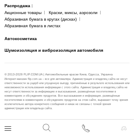
Распродажа
:
Акционные товары
Краски, миксы, аэрозоли
Абразивная бумага в кругах (дисках)
Абразивная бумага в листах
Автокосметика
Шумоизоляция и виброизоляция автомобиля
© 2013-2026 FLIP.COM.UA | Автомобильные краски Киев, Одесса, Украина
Интернет-магазин flip.com.ua – все для автомаляра. Администрация и владелец сайта не несут
ответственности за ущерб или упущенную выгоду, причинённые в результате использования или
невозможности использования информации с этого сайта. Администрация и владелец сайта не
несут ответственности за информацию и высказывания, размещённые посетителями в
комментариях и обсуждениях продуктов. Все высказывания и информация, размещённые
посетителями в комментариях и обсуждениях продуктов на этом сайте, выражают точку зрения
исключительно автора конкретного сообщения и никак не связаны с точкой зрения
администрации или владельца сайта.