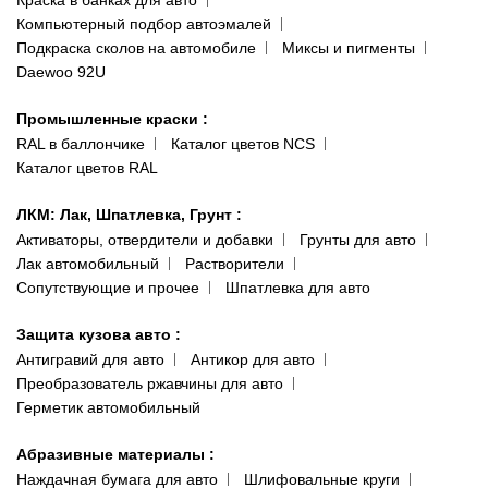
Наши публикации
Компьютерный подбор автоэмалей
Одесса
Публичная оферта
Подкраска сколов на автомобиле
Миксы и пигменты
пр-т Акад. Глушко, 29
Daewoo 92U
Политика конфиденциальности
066 554-97-70
Гарантии и возврат
Промышленные краски
:
RAL в баллончике
Каталог цветов NCS
Каталог цветов RAL
ЛКМ: Лак, Шпатлевка, Грунт
:
Активаторы, отвердители и добавки
Грунты для авто
Лак автомобильный
Растворители
Сопутствующие и прочее
Шпатлевка для авто
Защита кузова авто
:
Антигравий для авто
Антикор для авто
Преобразователь ржавчины для авто
Герметик автомобильный
Абразивные материалы
:
Наждачная бумага для авто
Шлифовальные круги