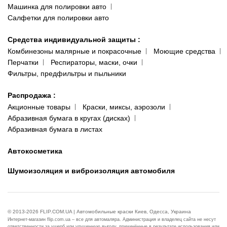
Машинка для полировки авто
Салфетки для полировки авто
Средства индивидуальной защиты
:
Комбинезоны малярные и покрасочные
Моющие средства
Перчатки
Респираторы, маски, очки
Фильтры, предфильтры и пыльники
Распродажа
:
Акционные товары
Краски, миксы, аэрозоли
Абразивная бумага в кругах (дисках)
Абразивная бумага в листах
Автокосметика
Шумоизоляция и виброизоляция автомобиля
© 2013-2026 FLIP.COM.UA | Автомобильные краски Киев, Одесса, Украина
Интернет-магазин flip.com.ua – все для автомаляра. Администрация и владелец сайта не несут
ответственности за ущерб или упущенную выгоду, причинённые в результате использования или