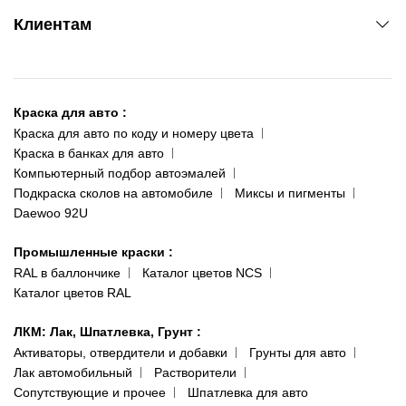
www.agsat.com.ua/dvb-t2
Киев-Академгородок
Клиентам
ул. Рабочая, 2-а
095 343-80-83
О нас
Киев-Теремки
Контакты
ул. Заболотного, 11
Краска для авто
:
Доставка и оплата
093 611-39-23
Краска для авто по коду и номеру цвета
Сотрудничество
(ориентир: Интайм №40)
Краска в банках для авто
Наши публикации
Компьютерный подбор автоэмалей
Одесса
Публичная оферта
Подкраска сколов на автомобиле
Миксы и пигменты
пр-т Акад. Глушко, 29
Daewoo 92U
Политика конфиденциальности
066 554-97-70
Гарантии и возврат
Промышленные краски
:
RAL в баллончике
Каталог цветов NCS
Каталог цветов RAL
ЛКМ: Лак, Шпатлевка, Грунт
:
Активаторы, отвердители и добавки
Грунты для авто
Лак автомобильный
Растворители
Сопутствующие и прочее
Шпатлевка для авто