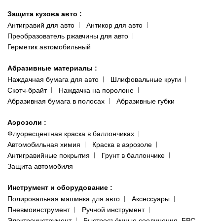
Защита кузова авто
:
Антигравий для авто
Антикор для авто
Преобразователь ржавчины для авто
Герметик автомобильный
Абразивные материалы
:
Наждачная бумага для авто
Шлифовальные круги
Скотч-брайт
Наждачка на поролоне
Абразивная бумага в полосах
Абразивные губки
Аэрозоли
:
Флуоресцентная краска в баллончиках
Автомобильная химия
Краска в аэрозоле
Антигравийные покрытия
Грунт в баллончике
Защита автомобиля
Инструмент и оборудование
:
Полировальная машинка для авто
Аксессуары
Пневмоинструмент
Ручной инструмент
Электроинструмент
Быстросъёмные соединения, БРС