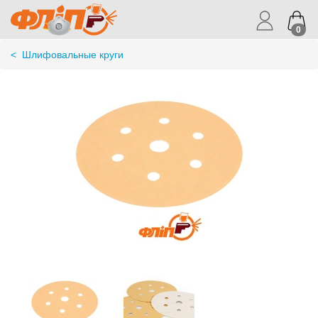
0
<
Шлифовальные круги