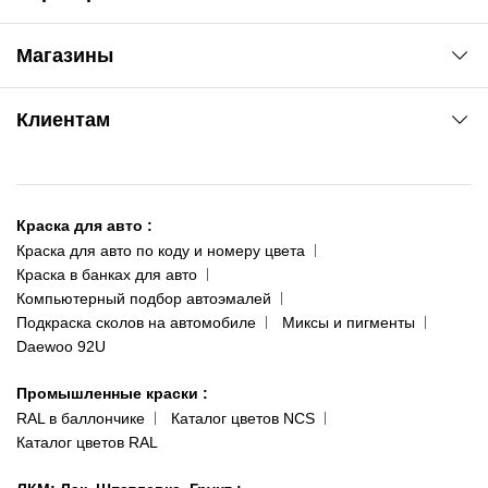
Автоновости
Магазины
Сервис колористам
www.agsat.com.ua/dvb-t2
Киев-Академгородок
Клиентам
ул. Рабочая, 2-а
095 343-80-83
О нас
Киев-Теремки
Контакты
ул. Заболотного, 11
Краска для авто
:
Доставка и оплата
093 611-39-23
Краска для авто по коду и номеру цвета
Сотрудничество
(ориентир: Интайм №40)
Краска в банках для авто
Наши публикации
Компьютерный подбор автоэмалей
Одесса
Публичная оферта
Подкраска сколов на автомобиле
Миксы и пигменты
пр-т Акад. Глушко, 29
Daewoo 92U
Политика конфиденциальности
066 554-97-70
Гарантии и возврат
Промышленные краски
:
RAL в баллончике
Каталог цветов NCS
Каталог цветов RAL