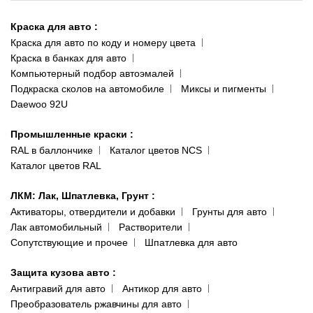
Киев-Теремки
Контакты
ул. Заболотного, 11
Краска для авто
:
Доставка и оплата
093 611-39-23
Краска для авто по коду и номеру цвета
Сотрудничество
(ориентир: Интайм №40)
Краска в банках для авто
Наши публикации
Компьютерный подбор автоэмалей
Одесса
Публичная оферта
Подкраска сколов на автомобиле
Миксы и пигменты
пр-т Акад. Глушко, 29
Daewoo 92U
Политика конфиденциальности
066 554-97-70
Гарантии и возврат
Промышленные краски
:
RAL в баллончике
Каталог цветов NCS
Каталог цветов RAL
ЛКМ: Лак, Шпатлевка, Грунт
:
Активаторы, отвердители и добавки
Грунты для авто
Лак автомобильный
Растворители
Сопутствующие и прочее
Шпатлевка для авто
Защита кузова авто
:
Антигравий для авто
Антикор для авто
Преобразователь ржавчины для авто