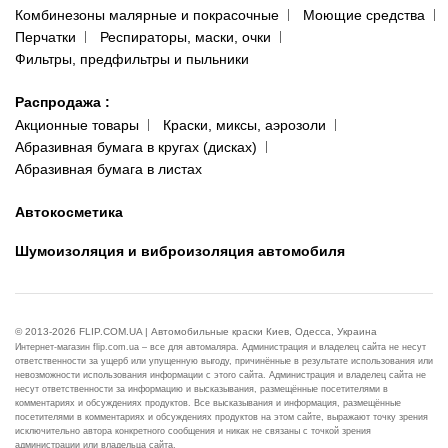
Комбинезоны малярные и покрасочные
Моющие средства
Перчатки
Респираторы, маски, очки
Фильтры, предфильтры и пыльники
Распродажа
:
Акционные товары
Краски, миксы, аэрозоли
Абразивная бумага в кругах (дисках)
Абразивная бумага в листах
Автокосметика
Шумоизоляция и виброизоляция автомобиля
© 2013-2026 FLIP.COM.UA | Автомобильные краски Киев, Одесса, Украина
Интернет-магазин flip.com.ua – все для автомаляра. Администрация и владелец сайта не несут
ответственности за ущерб или упущенную выгоду, причинённые в результате использования или
невозможности использования информации с этого сайта. Администрация и владелец сайта не
несут ответственности за информацию и высказывания, размещённые посетителями в
комментариях и обсуждениях продуктов. Все высказывания и информация, размещённые
посетителями в комментариях и обсуждениях продуктов на этом сайте, выражают точку зрения
исключительно автора конкретного сообщения и никак не связаны с точкой зрения
администрации или владельца сайта.