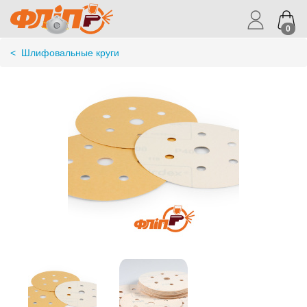
0
<
Шлифовальные круги