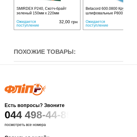
SMIRDEX P240, Скотч-брайт
Betacord 600.0800 Круги
зеленый 150мм х 220мм
шлифовальные P800
32,00
грн
12,
Ожидается
Ожидается
поступление
поступление
ПОХОЖИЕ ТОВАРЫ:
Есть вопросы? Звоните
044 498-44-89
посмотреть все номера