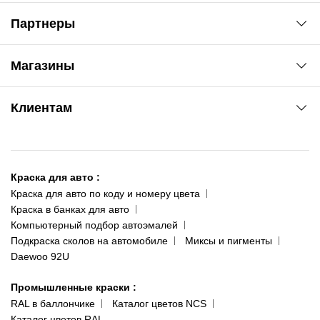
Партнеры
Автоновости
Магазины
Сервис колористам
www.agsat.com.ua/dvb-t2
Киев-Академгородок
Клиентам
ул. Рабочая, 2-а
095 343-80-83
О нас
Киев-Теремки
Контакты
ул. Заболотного, 11
Краска для авто
:
Доставка и оплата
093 611-39-23
Краска для авто по коду и номеру цвета
Сотрудничество
(ориентир: Интайм №40)
Краска в банках для авто
Наши публикации
Компьютерный подбор автоэмалей
Одесса
Публичная оферта
Подкраска сколов на автомобиле
Миксы и пигменты
пр-т Акад. Глушко, 29
Daewoo 92U
Политика конфиденциальности
066 554-97-70
Гарантии и возврат
Промышленные краски
:
RAL в баллончике
Каталог цветов NCS
Каталог цветов RAL