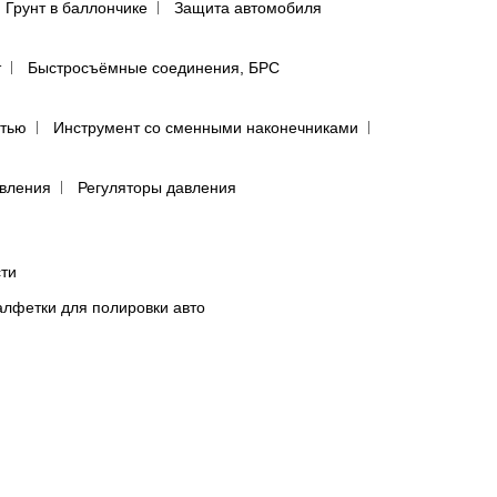
Грунт в баллончике
Защита автомобиля
т
Быстросъёмные соединения, БРС
ятью
Инструмент со сменными наконечниками
авления
Регуляторы давления
сти
лфетки для полировки авто
предфильтры и пыльники
бумага в листах