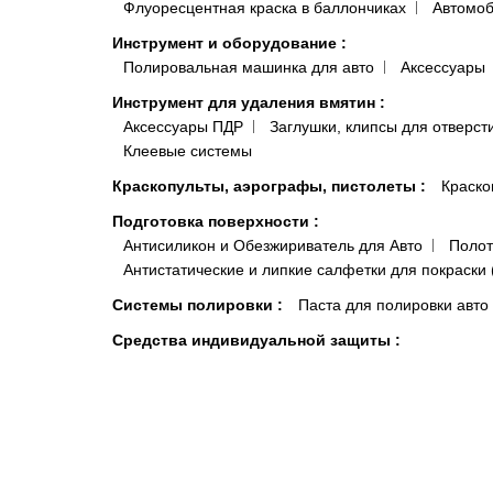
Флуоресцентная краска в баллончиках
Автомоб
Инструмент и оборудование
:
Полировальная машинка для авто
Аксессуары
Инструмент для удаления вмятин
:
Аксессуары ПДР
Заглушки, клипсы для отверст
Клеевые системы
Краскопульты, аэрографы, пистолеты
:
Краско
Подготовка поверхности
:
Антисиликон и Обезжириватель для Авто
Полот
Антистатические и липкие салфетки для покраски 
Системы полировки
:
Паста для полировки авто
Средства индивидуальной защиты
:
Комбинезоны малярные и покрасочные
Моющи
Распродажа
:
Акционные товары
Краски, микс
Автокосметика
Шумоизоляция и виброизоляция автомобиля