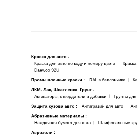
Краска для авто
:
Краска для авто по коду и номеру цвета
Краска
Daewoo 92U
Промышленные краски
:
RAL в баллончике
К
ЛКМ: Лак, Шпатлевка, Грунт
:
Активаторы, отвердители и добавки
Грунты для
Защита кузова авто
:
Антигравий для авто
Ан
Абразивные материалы
:
Наждачная бумага для авто
Шлифовальные кр
Аэрозоли
: