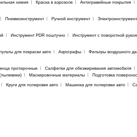
ильная химия
Краска в аэрозоле
Антигравийные покрытия
Пневмоинструмент
Ручной инструмент
Электроинструмен
ий
Инструмент PDR поштучно
Инструмент с поворотной руко
пульты для покраски авто
Аэрографы
Фильтры воздушного д
енца протирочные
Салфетки для обезжиривания автомобиля
(пылевики)
Маскировочные материалы
Подготовка поверхно
Круги для полировки авто
Машинка для полировки авто
Са
е средства
Перчатки
Респираторы, маски, очки
Фильтры, 
ы, аэрозоли
Абразивная бумага в кругах (дисках)
Абразивная 