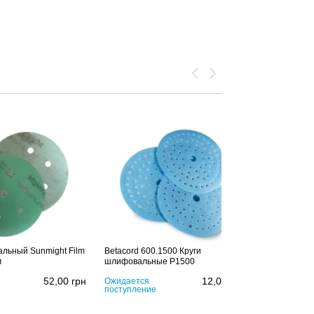
льный Sunmight Film
Betacord 600.1500 Круги
м
шлифовальные P1500
52,00
грн
12,00
грн
Ожидается
поступление