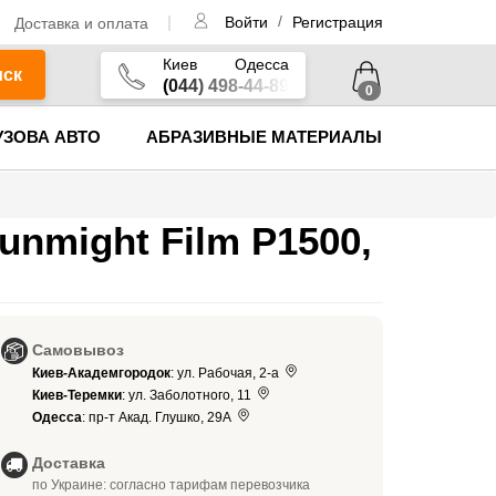
/
Доставка и оплата
Войти
Регистрация
Киев
Одесса
иск
(044) 498-44-89
0
УЗОВА АВТО
АБРАЗИВНЫЕ МАТЕРИАЛЫ
nmight Film P1500,
Самовывоз
Киев-Академгородок
: ул. Рабочая, 2-а
Киев-Теремки
: ул. Заболотного, 11
Одесса
: пр-т Акад. Глушко, 29А
Доставка
по Украине: согласно тарифам перевозчика