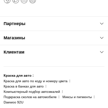
Партнеры
Автоновости
Магазины
Сервис колористам
www.agsat.com.ua/dvb-t2
Киев-Академгородок
Клиентам
ул. Рабочая, 2-а
095 343-80-83
О нас
Киев-Теремки
Контакты
ул. Заболотного, 11
Краска для авто
:
Доставка и оплата
093 611-39-23
Краска для авто по коду и номеру цвета
Сотрудничество
(ориентир: Интайм №40)
Краска в банках для авто
Наши публикации
Компьютерный подбор автоэмалей
Одесса
Публичная оферта
Подкраска сколов на автомобиле
Миксы и пигменты
пр-т Акад. Глушко, 29
Daewoo 92U
Политика конфиденциальности
066 554-97-70