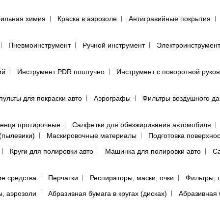
ильная химия
Краска в аэрозоле
Антигравийные покрытия
Пневмоинструмент
Ручной инструмент
Электроинструмен
ий
Инструмент PDR поштучно
Инструмент с поворотной руко
пульты для покраски авто
Аэрографы
Фильтры воздушного д
енца протирочные
Салфетки для обезжиривания автомобиля
(пылевики)
Маскировочные материалы
Подготовка поверхно
Круги для полировки авто
Машинка для полировки авто
Са
е средства
Перчатки
Респираторы, маски, очки
Фильтры, 
ы, аэрозоли
Абразивная бумага в кругах (дисках)
Абразивная 