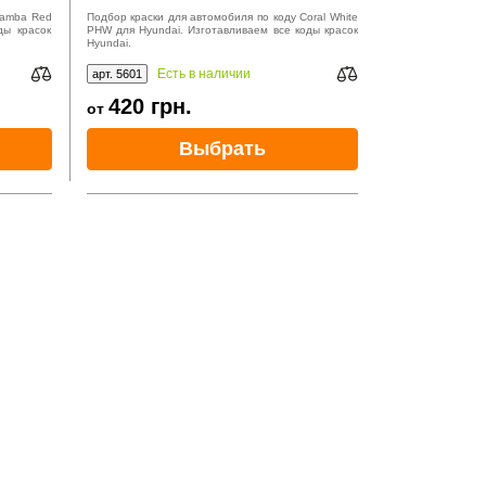
Samba Red
Подбор краски для автомобиля по коду Coral White
ды красок
PHW для Hyundai. Изготавливаем все коды красок
Hyundai.
Есть в наличии
арт. 5601
420
грн.
от
Выбрать