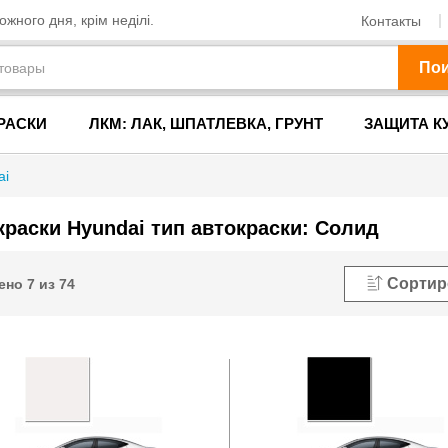
жного дня, крім неділі.
Контакты
По
РАСКИ
ЛКМ: ЛАК, ШПАТЛЕВКА, ГРУНТ
ЗАЩИТА К
ai
краски Hyundai тип автокраски: Солид
Сортир
ено
7
из
74