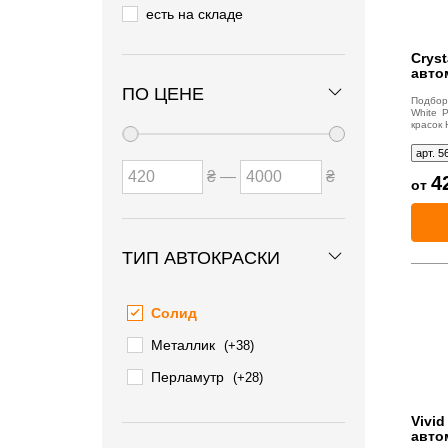
есть на складе
Cryst
авто
ПО ЦЕНЕ
Подбор
White 
красок 
арт. 5
₴ —
₴
4
от
ТИП АВТОКРАСКИ
Солид
Металлик
(+38)
Перламутр
(+28)
Vivid
авто