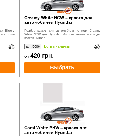
Creamy White NCW – краска для
автомобилей Hyundai
ду Ebony
Подбор краски для автомобиля по коду Creamy
 все коды
White NCW для Hyundai. Изготавливаем все коды
красок Hyundai.
Есть в наличии
арт. 5606
420
грн.
от
Выбрать
Coral White PHW – краска для
автомобилей Hyundai