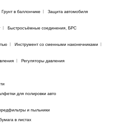
Грунт в баллончике
Защита автомобиля
т
Быстросъёмные соединения, БРС
ятью
Инструмент со сменными наконечниками
авления
Регуляторы давления
сти
лфетки для полировки авто
предфильтры и пыльники
бумага в листах