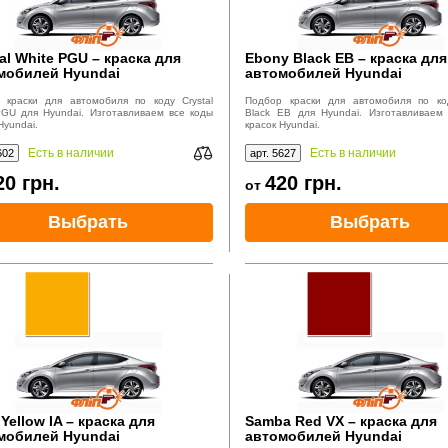
al White PGU – краска для
Ebony Black EB – краска для
мобилей Hyundai
автомобилей Hyundai
 краски для автомобиля по коду Crystal
Подбор краски для автомобиля по ко
PGU для Hyundai. Изготавливаем все коды
Black EB для Hyundai. Изготавливаем
Hyundai.
красок Hyundai.
Есть в наличии
Есть в наличии
602
арт. 5627
20
грн.
420
грн.
от
Выбрать
Выбрать
 Yellow IA – краска для
Samba Red VX – краска для
мобилей Hyundai
автомобилей Hyundai