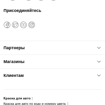
Присоединяйтесь
Партнеры
Автоновости
Магазины
Сервис колористам
www.agsat.com.ua/dvb-t2
Киев-Академгородок
Клиентам
ул. Рабочая, 2-а
095 343-80-83
О нас
Киев-Теремки
Контакты
ул. Заболотного, 11
Краска для авто
:
Доставка и оплата
093 611-39-23
Краска для авто по коду и номеру цвета