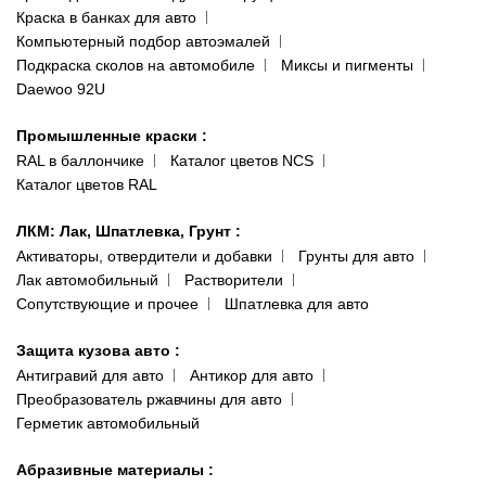
Сотрудничество
(ориентир: Интайм №40)
Краска в банках для авто
Наши публикации
Компьютерный подбор автоэмалей
Одесса
Публичная оферта
Подкраска сколов на автомобиле
Миксы и пигменты
пр-т Акад. Глушко, 29
Daewoo 92U
Политика конфиденциальности
066 554-97-70
Гарантии и возврат
Промышленные краски
:
RAL в баллончике
Каталог цветов NCS
Каталог цветов RAL
ЛКМ: Лак, Шпатлевка, Грунт
:
Активаторы, отвердители и добавки
Грунты для авто
Лак автомобильный
Растворители
Сопутствующие и прочее
Шпатлевка для авто
Защита кузова авто
:
Антигравий для авто
Антикор для авто
Преобразователь ржавчины для авто
Герметик автомобильный
Абразивные материалы
: