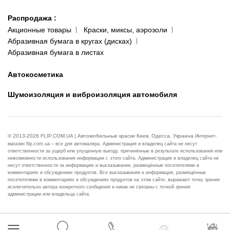
Распродажа
:
Акционные товары
Краски, миксы, аэрозоли
Абразивная бумага в кругах (дисках)
Абразивная бумага в листах
Автокосметика
Шумоизоляция и виброизоляция автомобиля
© 2013-2026 FLIP.COM.UA | Автомобильные краски Киев, Одесса, Украина
Интернет-
магазин flip.com.ua – все для автомаляра. Администрация и владелец сайта не несут
ответственности за ущерб или упущенную выгоду, причинённые в результате использования или
невозможности использования информации с этого сайта. Администрация и владелец сайта не
несут ответственности за информацию и высказывания, размещённые посетителями в
комментариях и обсуждениях продуктов. Все высказывания и информация, размещённые
посетителями в комментариях и обсуждениях продуктов на этом сайте, выражают точку зрения
исключительно автора конкретного сообщения и никак не связаны с точкой зрения
администрации или владельца сайта.