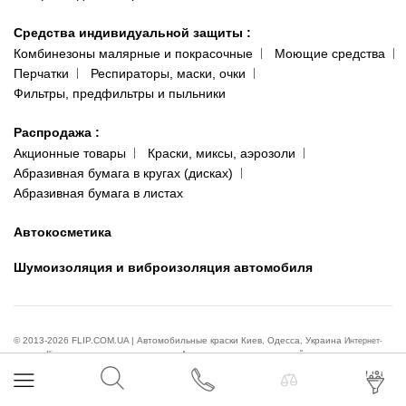
Средства индивидуальной защиты
:
Комбинезоны малярные и покрасочные
Моющие средства
Перчатки
Респираторы, маски, очки
Фильтры, предфильтры и пыльники
Распродажа
:
Акционные товары
Краски, миксы, аэрозоли
Абразивная бумага в кругах (дисках)
Абразивная бумага в листах
Автокосметика
Шумоизоляция и виброизоляция автомобиля
© 2013-2026 FLIP.COM.UA | Автомобильные краски Киев, Одесса, Украина
Интернет-
магазин flip.com.ua – все для автомаляра. Администрация и владелец сайта не несут
ответственности за ущерб или упущенную выгоду, причинённые в результате использования или
невозможности использования информации с этого сайта. Администрация и владелец сайта не
несут ответственности за информацию и высказывания, размещённые посетителями в
комментариях и обсуждениях продуктов. Все высказывания и информация, размещённые