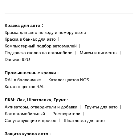
095 343-80-83
О нас
Киев-Теремки
Контакты
ул. Заболотного, 11
Краска для авто
:
Доставка и оплата
093 611-39-23
Краска для авто по коду и номеру цвета
Сотрудничество
(ориентир: Интайм №40)
Краска в банках для авто
Наши публикации
Компьютерный подбор автоэмалей
Одесса
Публичная оферта
Подкраска сколов на автомобиле
Миксы и пигменты
пр-т Акад. Глушко, 29
Daewoo 92U
Политика конфиденциальности
066 554-97-70
Гарантии и возврат
Промышленные краски
:
RAL в баллончике
Каталог цветов NCS
Каталог цветов RAL
ЛКМ: Лак, Шпатлевка, Грунт
:
Активаторы, отвердители и добавки
Грунты для авто
Лак автомобильный
Растворители
Сопутствующие и прочее
Шпатлевка для авто
Защита кузова авто
: