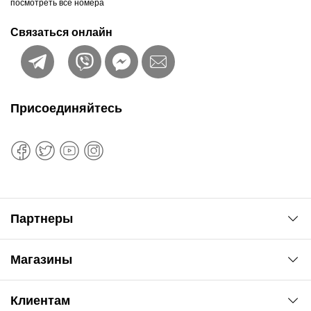
посмотреть все номера
Связаться онлайн
Присоединяйтесь
Партнеры
Автоновости
Магазины
Сервис колористам
www.agsat.com.ua/dvb-t2
Киев-Академгородок
Клиентам
ул. Рабочая, 2-а