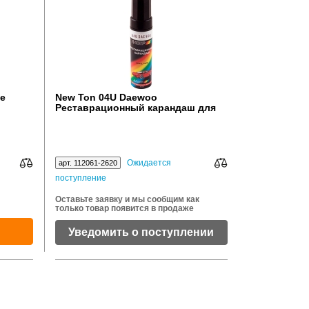
e
New Ton 04U Daewoo
Реставрационный карандаш для
авто 12мл
Ожидается
арт. 112061-2620
поступление
Оставьте заявку и мы сообщим как
только товар появится в продаже
Уведомить о поступлении