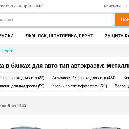
жного дня, крім неділі.
Контакты
По
РАСКИ
ЛКМ: ЛАК, ШПАТЛЕВКА, ГРУНТ
ЗАЩИТА К
ля авто
а в банках для авто тип автокраски: Металл
ная краска для авто (82)
Акриловая 2К краска для авто (434)
Хак
даши для подкраски (59)
Краски со спецэффектами (21)
Веера ц
ено
5
из
1443