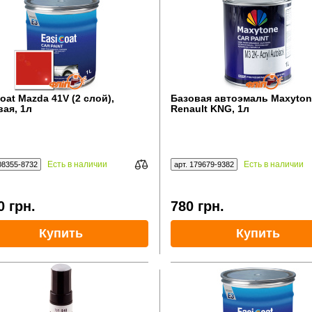
oat Mazda 41V (2 слой),
Базовая автоэмаль Maxyton
вая, 1л
Renault KNG, 1л
Есть в наличии
Есть в наличии
08355-8732
арт. 179679-9382
0
грн.
780
грн.
Купить
Купить