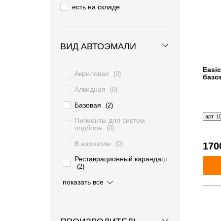
есть на складе
ВИД АВТОЭМАЛИ
Easic
Акриловая
(0)
базо
Алкидная
(0)
Базовая
(2)
арт. 1
Пигменты для систем
подбора
(0)
В аэрозоле
(0)
170
Реставрационный карандаш
(2)
Жаростойкая
Нитросинтетическая
показать все
(0)
(0)