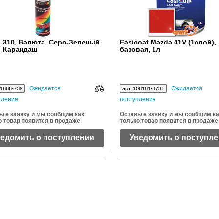
p 310, Валюта, Серо-Зеленый
Easicoat Mazda 41V (1слой),
), Карандаш
базовая, 1л
аврационный, 12мл
Ожидается
Ожидается
11886-739
арт. 108181-8731
пление
поступление
ьте заявку и мы сообщим как
Оставьте заявку и мы сообщим ка
о товар появится в продаже
только товар появится в продаже
ведомить о поступлении
Уведомить о поступл