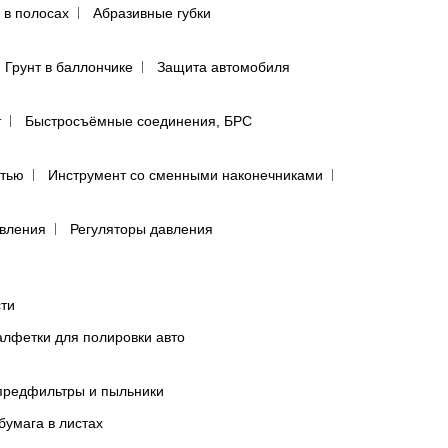
 в полосах
Абразивные губки
Грунт в баллончике
Защита автомобиля
т
Быстросъёмные соединения, БРС
ятью
Инструмент со сменными наконечниками
авления
Регуляторы давления
сти
лфетки для полировки авто
предфильтры и пыльники
бумага в листах