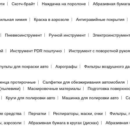
уги
Скотч-брайт
Наждачка на поролоне
Абразивная бумага
ильная химия
Краска в аэрозоле
Антигравийные покрытия
Пневмоинструмент
Ручной инструмент
Электроинструмен
ий
Инструмент PDR поштучно
Инструмент с поворотной руко
пульты для покраски авто
Аэрографы
Фильтры воздушного д
енца протирочные
Салфетки для обезжиривания автомобиля
(пылевики)
Маскировочные материалы
Подготовка поверхно
Круги для полировки авто
Машинка для полировки авто
Са
е средства
Перчатки
Респираторы, маски, очки
Фильтры, 
ы, аэрозоли
Абразивная бумага в кругах (дисках)
Абразивная 