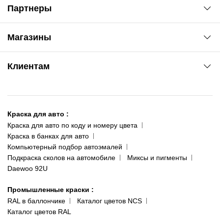
Партнеры
Автоновости
Магазины
Сервис колористам
www.agsat.com.ua/dvb-t2
Киев-Академгородок
Клиентам
ул. Рабочая, 2-а
095 343-80-83
О нас
Киев-Теремки
Контакты
ул. Заболотного, 11
Краска для авто
:
Доставка и оплата
093 611-39-23
Краска для авто по коду и номеру цвета
Сотрудничество
(ориентир: Интайм №40)
Краска в банках для авто
Наши публикации
Компьютерный подбор автоэмалей
Одесса
Публичная оферта
Подкраска сколов на автомобиле
Миксы и пигменты
пр-т Акад. Глушко, 29
Daewoo 92U
Политика конфиденциальности
066 554-97-70
Гарантии и возврат
Промышленные краски
:
RAL в баллончике
Каталог цветов NCS
Каталог цветов RAL