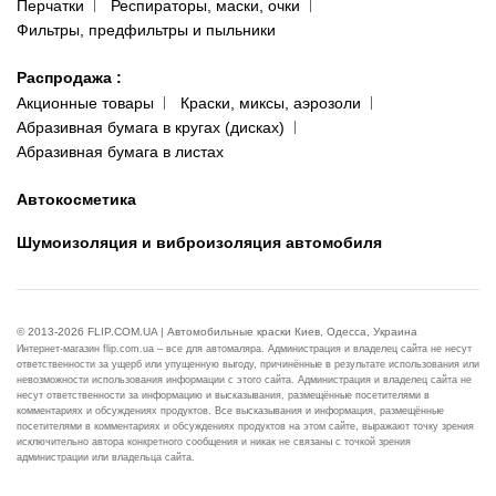
Перчатки
Респираторы, маски, очки
Фильтры, предфильтры и пыльники
Распродажа
:
Акционные товары
Краски, миксы, аэрозоли
Абразивная бумага в кругах (дисках)
Абразивная бумага в листах
Автокосметика
Шумоизоляция и виброизоляция автомобиля
© 2013-2026 FLIP.COM.UA | Автомобильные краски Киев, Одесса, Украина
Интернет-магазин flip.com.ua – все для автомаляра. Администрация и владелец сайта не несут
ответственности за ущерб или упущенную выгоду, причинённые в результате использования или
невозможности использования информации с этого сайта. Администрация и владелец сайта не
несут ответственности за информацию и высказывания, размещённые посетителями в
комментариях и обсуждениях продуктов. Все высказывания и информация, размещённые
посетителями в комментариях и обсуждениях продуктов на этом сайте, выражают точку зрения
исключительно автора конкретного сообщения и никак не связаны с точкой зрения
администрации или владельца сайта.