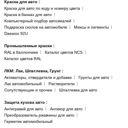
Краска для авто
:
Доставка и оплата
093 611-39-23
Краска для авто по коду и номеру цвета
Сотрудничество
(ориентир: Интайм №40)
Краска в банках для авто
Наши публикации
Компьютерный подбор автоэмалей
Одесса
Публичная оферта
Подкраска сколов на автомобиле
Миксы и пигменты
пр-т Акад. Глушко, 29
Daewoo 92U
Политика конфиденциальности
066 554-97-70
Гарантии и возврат
Промышленные краски
:
RAL в баллончике
Каталог цветов NCS
Каталог цветов RAL
ЛКМ: Лак, Шпатлевка, Грунт
:
Активаторы, отвердители и добавки
Грунты для авто
Лак автомобильный
Растворители
Сопутствующие и прочее
Шпатлевка для авто
Защита кузова авто
:
Антигравий для авто
Антикор для авто
Преобразователь ржавчины для авто
Герметик автомобильный