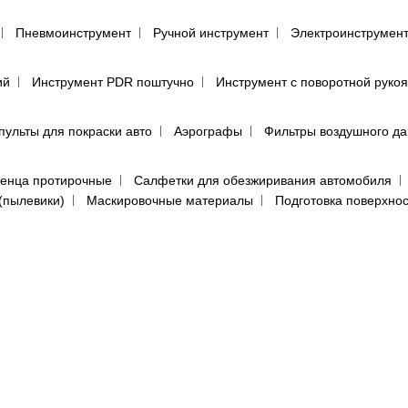
Пневмоинструмент
Ручной инструмент
Электроинструмен
ий
Инструмент PDR поштучно
Инструмент с поворотной руко
пульты для покраски авто
Аэрографы
Фильтры воздушного д
енца протирочные
Салфетки для обезжиривания автомобиля
(пылевики)
Маскировочные материалы
Подготовка поверхно
Круги для полировки авто
Машинка для полировки авто
Са
е средства
Перчатки
Респираторы, маски, очки
Фильтры, 
ы, аэрозоли
Абразивная бумага в кругах (дисках)
Абразивная 