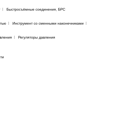
т
Быстросъёмные соединения, БРС
ятью
Инструмент со сменными наконечниками
авления
Регуляторы давления
сти
лфетки для полировки авто
предфильтры и пыльники
бумага в листах