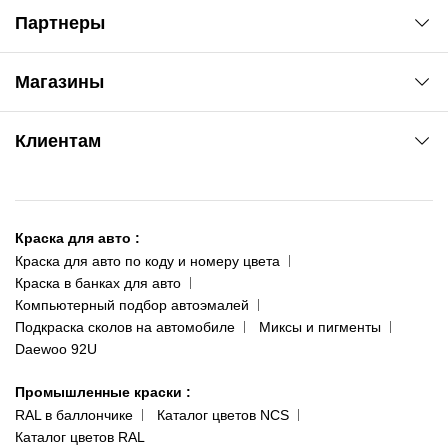
Партнеры
Автоновости
Магазины
Сервис колористам
www.agsat.com.ua/dvb-t2
Киев-Академгородок
Клиентам
ул. Рабочая, 2-а
095 343-80-83
О нас
Киев-Теремки
Контакты
ул. Заболотного, 11
Краска для авто
:
Доставка и оплата
093 611-39-23
Краска для авто по коду и номеру цвета
Сотрудничество
(ориентир: Интайм №40)
Краска в банках для авто
Наши публикации
Компьютерный подбор автоэмалей
Одесса
Публичная оферта
Подкраска сколов на автомобиле
Миксы и пигменты
пр-т Акад. Глушко, 29
Daewoo 92U
Политика конфиденциальности
066 554-97-70
Гарантии и возврат
Промышленные краски
:
RAL в баллончике
Каталог цветов NCS
Каталог цветов RAL