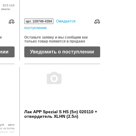
 923-144
 эмали.
Ожидается
арт. 109748-4394
поступление
к
Оставьте заявку и мы сообщим как
только товар появится в продаже
ении
Уведомить о поступлении
Лак APP Spezial S HS (5л) 020110 +
отвердитель XLHN (2.5л)
для авто
го остатка
аемым при
мобильной