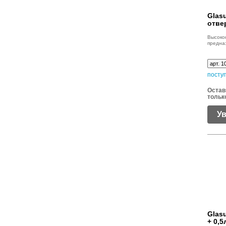
Glasu
отве
Высок
предна
арт. 1
посту
Остав
тольк
У
Glasu
+ 0,