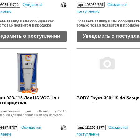
поверхности.
Ожидается
Ожидается
03084-11729
арт. 103062-725
пление
поступление
ьте заявку и мы сообщим как
Оставьте заявку и мы сообщим ка
о товар появится в продаже
только товар появится в продаже
ведомить о поступлении
Уведомить о поступл
rit 923-115 Лак HS VOC 1л +
BODY Грунт 360 HS 4л беcц
 отвердитель
окачественный лак Glasurit 923-115
значен для нанесения на базовые эмали.
Ожидается
Ожидается
08687-5707
арт. 111120-5877
пление
поступление