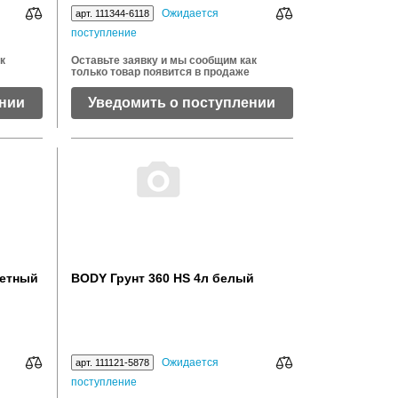
Ожидается
арт. 111344-6118
поступление
к
Оставьте заявку и мы сообщим как
только товар появится в продаже
ении
Уведомить о поступлении
ветный
BODY Грунт 360 HS 4л белый
Ожидается
арт. 111121-5878
поступление