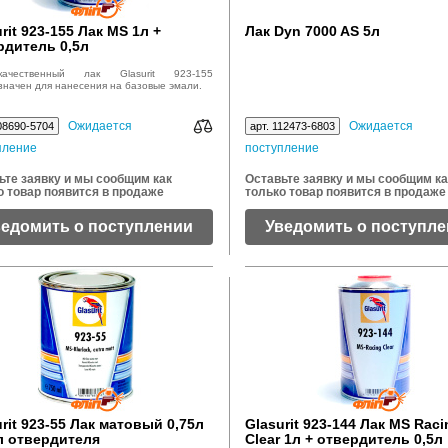
rit 923-155 Лак MS 1л +
Лак Dyn 7000 AS 5л
рдитель 0,5л
окачественный лак Glasurit 923-155
значен для нанесения на базовые эмали.
Ожидается
Ожидается
08690-5704
арт. 112473-6803
пление
поступление
ьте заявку и мы сообщим как
Оставьте заявку и мы сообщим ка
о товар появится в продаже
только товар появится в продаже
ведомить о поступлении
Уведомить о поступл
rit 923-55 Лак матовый 0,75л
Glasurit 923-144 Лак MS Raci
5л отвердителя
Clear 1л + отвердитель 0,5л