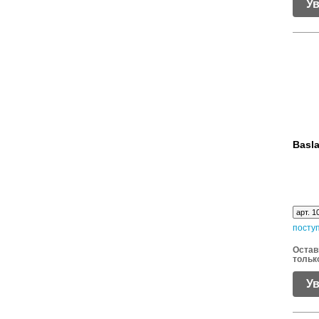
У
Basla
арт. 1
посту
Остав
тольк
У