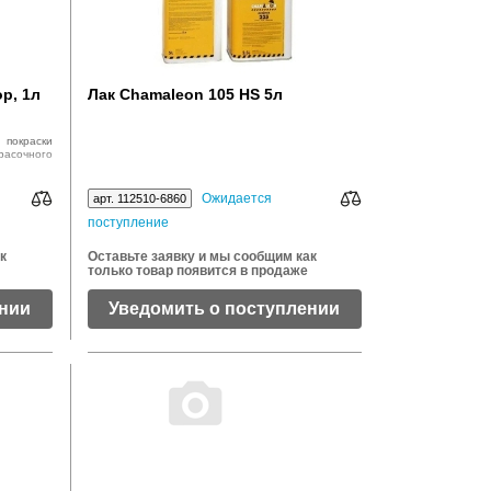
р, 1л
Лак Chamaleon 105 HS 5л
покраски
расочного
Ожидается
арт. 112510-6860
поступление
к
Оставьте заявку и мы сообщим как
только товар появится в продаже
ении
Уведомить о поступлении