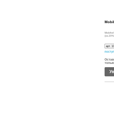
Mobih
Mobihel
(ок.20%
арт. 1
посту
Остав
тольк
У