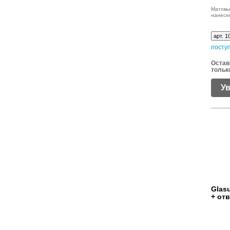
Матовы
нанесе
арт. 1
посту
Остав
тольк
У
Glasu
+ от