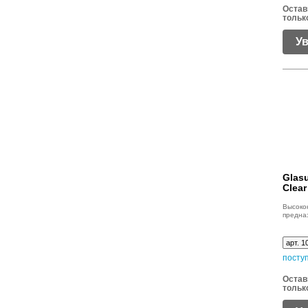
Остав
тольк
У
Glasu
Clear
Высок
предна
арт. 1
посту
Остав
тольк