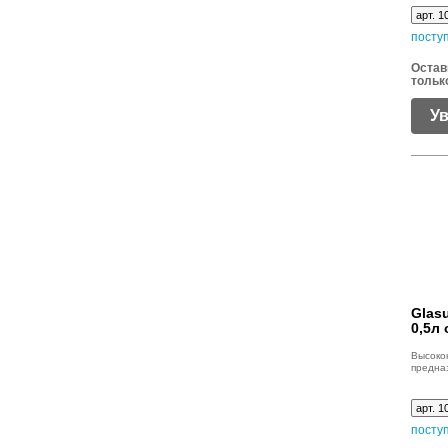
арт. 1
посту
Остав
тольк
У
Glasu
0,5л
Высок
предна
арт. 1
посту