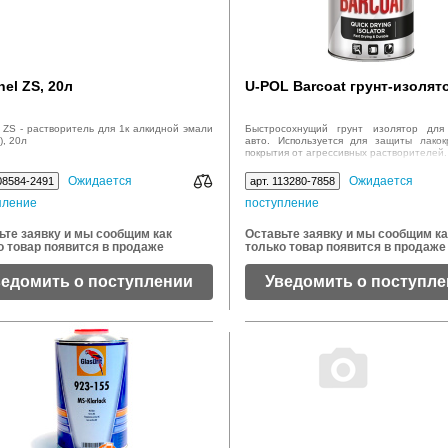
el ZS, 20л
U-POL Barcoat грунт-изолято
 ZS - растворитель для 1к алкидной эмали
Быстросохнущий грунт изолятор для 
), 20л
авто. Используется для защиты лакок
покрытия от агрессивных растворителей.
Ожидается
Ожидается
08584-2491
арт. 113280-7858
пление
поступление
ьте заявку и мы сообщим как
Оставьте заявку и мы сообщим ка
о товар появится в продаже
только товар появится в продаже
ведомить о поступлении
Уведомить о поступл