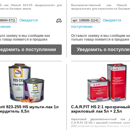
й лак Glasurit 923-55 предназначен для
Высококачественный лак Glasurit
ния на базовые эмали.
предназначен для нанесения на базовые
Ожидается
Ожидается
08694-5711
арт. 108689-11141
пление
поступление
ьте заявку и мы сообщим как
Оставьте заявку и мы сообщим ка
о товар появится в продаже
только товар появится в продаже
ведомить о поступлении
Уведомить о поступл
rit 923-255 HS мульти-лак 1л
C.A.R.FIT HS 2:1 прозрачный
вердитель 0,5л
акриловый лак 5л + 2,5л
отвердителя
Акриловый двухкомпонентный лак 
C.A.R.Fit 2К HS с высокой степенью сухо
(HS) отличается высоким блеском, получ
полной (либо частичной) окраске авто