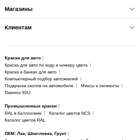
Автоновости
Магазины
Сервис колористам
www.agsat.com.ua/dvb-t2
Киев-Академгородок
Клиентам
ул. Рабочая, 2-а
095 343-80-83
О нас
Киев-Теремки
Контакты
ул. Заболотного, 11
Краска для авто
:
Доставка и оплата
093 611-39-23
Краска для авто по коду и номеру цвета
Сотрудничество
(ориентир: Интайм №40)
Краска в банках для авто
Наши публикации
Компьютерный подбор автоэмалей
Одесса
Публичная оферта
Подкраска сколов на автомобиле
Миксы и пигменты
пр-т Акад. Глушко, 29
Daewoo 92U
Политика конфиденциальности
066 554-97-70
Гарантии и возврат
Промышленные краски
:
RAL в баллончике
Каталог цветов NCS
Каталог цветов RAL
ЛКМ: Лак, Шпатлевка, Грунт
: