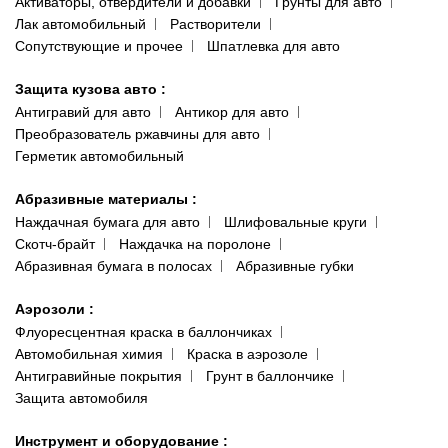
Активаторы, отвердители и добавки
Грунты для авто
Лак автомобильный
Растворители
Сопутствующие и прочее
Шпатлевка для авто
Защита кузова авто
:
Антигравий для авто
Антикор для авто
Преобразователь ржавчины для авто
Герметик автомобильный
Абразивные материалы
:
Наждачная бумага для авто
Шлифовальные круги
Скотч-брайт
Наждачка на поролоне
Абразивная бумага в полосах
Абразивные губки
Аэрозоли
:
Флуоресцентная краска в баллончиках
Автомобильная химия
Краска в аэрозоле
Антигравийные покрытия
Грунт в баллончике
Защита автомобиля
Инструмент и оборудование
: