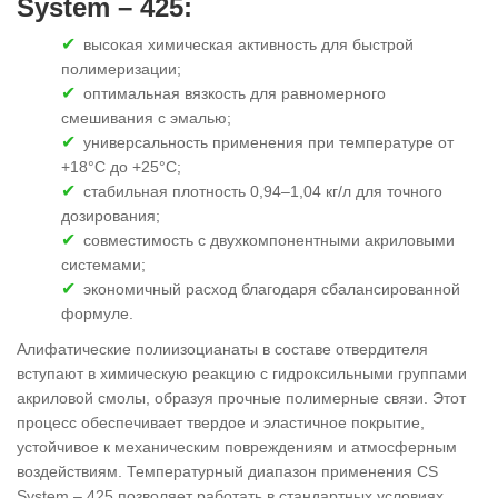
System – 425:
высокая химическая активность для быстрой
полимеризации;
оптимальная вязкость для равномерного
смешивания с эмалью;
универсальность применения при температуре от
+18°C до +25°C;
стабильная плотность 0,94–1,04 кг/л для точного
дозирования;
совместимость с двухкомпонентными акриловыми
системами;
экономичный расход благодаря сбалансированной
формуле.
Алифатические полиизоцианаты в составе отвердителя
вступают в химическую реакцию с гидроксильными группами
акриловой смолы, образуя прочные полимерные связи. Этот
процесс обеспечивает твердое и эластичное покрытие,
устойчивое к механическим повреждениям и атмосферным
воздействиям. Температурный диапазон применения CS
System – 425 позволяет работать в стандартных условиях