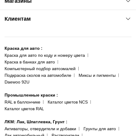
Магазины
Сервис колористам
www.agsat.com.ua/dvb-t2
Киев-Академгородок
Клиентам
ул. Рабочая, 2-а
095 343-80-83
О нас
Киев-Теремки
Контакты
ул. Заболотного, 11
Краска для авто
:
Доставка и оплата
093 611-39-23
Краска для авто по коду и номеру цвета
Сотрудничество
(ориентир: Интайм №40)
Краска в банках для авто
Наши публикации
Компьютерный подбор автоэмалей
Одесса
Публичная оферта
Подкраска сколов на автомобиле
Миксы и пигменты
пр-т Акад. Глушко, 29
Daewoo 92U
Политика конфиденциальности
066 554-97-70
Гарантии и возврат
Промышленные краски
:
RAL в баллончике
Каталог цветов NCS
Каталог цветов RAL
ЛКМ: Лак, Шпатлевка, Грунт
:
Активаторы, отвердители и добавки
Грунты для авто
Лак автомобильный
Растворители