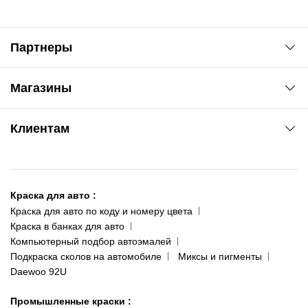
Партнеры
Автоновости
Магазины
Сервис колористам
www.agsat.com.ua/dvb-t2
Киев-Академгородок
Клиентам
ул. Рабочая, 2-а
095 343-80-83
О нас
Киев-Теремки
Контакты
ул. Заболотного, 11
Краска для авто
:
Доставка и оплата
093 611-39-23
Краска для авто по коду и номеру цвета
Сотрудничество
(ориентир: Интайм №40)
Краска в банках для авто
Наши публикации
Компьютерный подбор автоэмалей
Одесса
Публичная оферта
Подкраска сколов на автомобиле
Миксы и пигменты
пр-т Акад. Глушко, 29
Daewoo 92U
Политика конфиденциальности
066 554-97-70
Гарантии и возврат
Промышленные краски
: