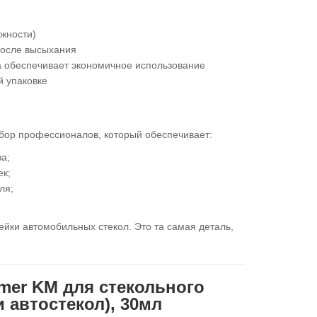
ажности)
 после высыхания
а обеспечивает экономичное использование
й упаковке
ыбор профессионалов, который обеспечивает:
а;
ек;
ля;
йки автомобильных стекол. Это та самая деталь,
mer KM для стекольного
и автостекол), 30мл