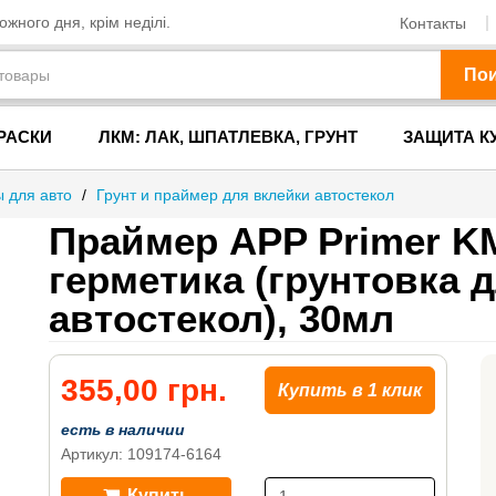
жного дня, крім неділі.
Контакты
По
РАСКИ
ЛКМ: ЛАК, ШПАТЛЕВКА, ГРУНТ
ЗАЩИТА К
ы для авто
/
Грунт и праймер для вклейки автостекол
Праймер APP Primer K
герметика (грунтовка 
автостекол), 30мл
355,00 грн.
Купить в 1 клик
есть в наличии
Артикул: 109174-6164
Купить