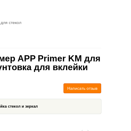
 для стекол
мер APP Primer KM для
унтовка для вклейки
Написать отзыв
йка стекол и зеркал