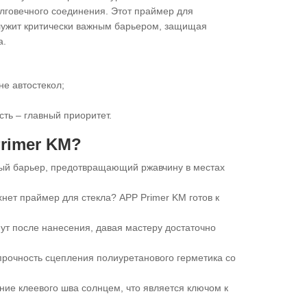
олговечного соединения. Этот праймер для
служит критически важным барьером, защищая
а.
не автостекол;
сть – главный приоритет.
rimer KM?
ый барьер, предотвращающий ржавчину в местах
нет праймер для стекла? APP Primer KM готов к
нут после нанесения, давая мастеру достаточно
рочность сцепления полиуретанового герметика со
е клеевого шва солнцем, что является ключом к