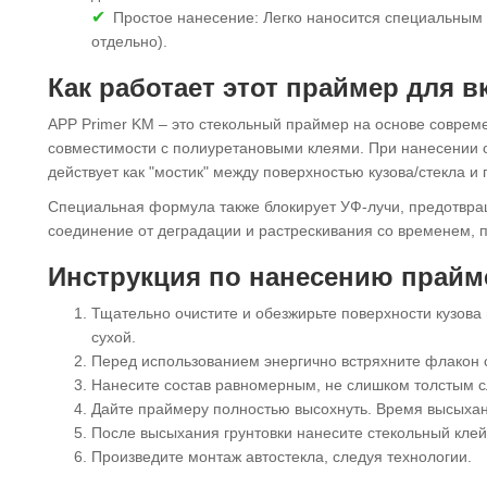
Простое нанесение: Легко наносится специальным
отдельно).
Как работает этот праймер для в
APP Primer KM – это стекольный праймер на основе совре
совместимости с полиуретановыми клеями. При нанесении 
действует как "мостик" между поверхностью кузова/стекла и
Специальная формула также блокирует УФ-лучи, предотвращ
соединение от деградации и растрескивания со временем, п
Инструкция по нанесению прайме
Тщательно очистите и обезжирьте поверхности кузова
сухой.
Перед использованием энергично встряхните флакон с
Нанесите состав равномерным, не слишком толстым с
Дайте праймеру полностью высохнуть. Время высыхани
После высыхания грунтовки нанесите стекольный клей-
Произведите монтаж автостекла, следуя технологии.