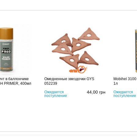
унт в баллончике
Омедненные звездочки GYS
Mobihel 3100
SH PRIMER, 400мл
052239
1л
44,00
грн
Ожидается
Ожидается
поступление
поступление