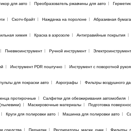
тикор для авто
Преобразователь ржавчины для авто
Герметик
уги
Скотч-брайт
Наждачка на поролоне
Абразивная бумага
ильная химия
Краска в аэрозоле
Антигравийные покрытия
Пневмоинструмент
Ручной инструмент
Электроинструмен
ий
Инструмент PDR поштучно
Инструмент с поворотной руко
пульты для покраски авто
Аэрографы
Фильтры воздушного д
енца протирочные
Салфетки для обезжиривания автомобиля
(пылевики)
Маскировочные материалы
Подготовка поверхно
Круги для полировки авто
Машинка для полировки авто
Са
е средства
Перчатки
Респираторы, маски, очки
Фильтры, 