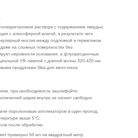
;
.
 полиуретановом растворе с содержанием твердых
ия с атмосферной влагой, в результате чего
екулярный мостик между подложкой и герметиком.
даже на сложных поверхностях без
кирует неровности основания, а флуоресцентные
циальной УФ-лампой с длиной волны 320-420 нм.
ыми продуктами Sika для автостекла.
 грязи, при необходимости зашлифуйте;
таллический шарик внутри не начнет свободно
 или поролоновым аппликатором в один проход;
пературе выше 5°C;
сов после обработки.
ляет примерно 50 мл на квадратный метр.