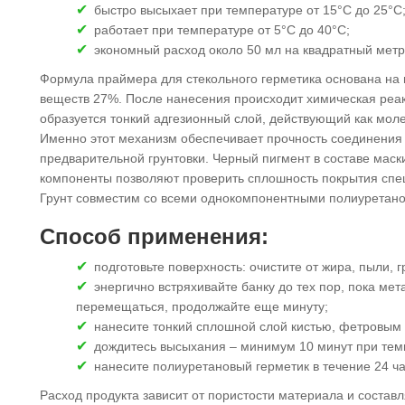
быстро высыхает при температуре от 15°C до 25°C
работает при температуре от 5°C до 40°C;
экономный расход около 50 мл на квадратный метр
Формула праймера для стекольного герметика основана на
веществ 27%. После нанесения происходит химическая реакц
образуется тонкий адгезионный слой, действующий как мол
Именно этот механизм обеспечивает прочность соединения 
предварительной грунтовки. Черный пигмент в составе мас
компоненты позволяют проверить сплошность покрытия спе
Грунт совместим со всеми однокомпонентными полиуретанов
Способ применения:
подготовьте поверхность: очистите от жира, пыли,
энергично встряхивайте банку до тех пор, пока ме
перемещаться, продолжайте еще минуту;
нанесите тонкий сплошной слой кистью, фетровым
дождитесь высыхания – минимум 10 минут при тем
нанесите полиуретановый герметик в течение 24 ча
Расход продукта зависит от пористости материала и состав