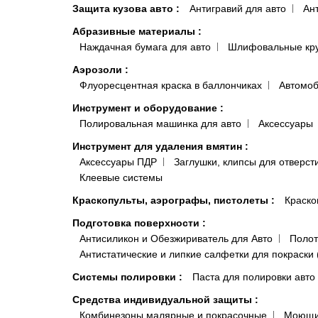
Защита кузова авто
:
Антигравий для авто
Ан
Абразивные материалы
:
Наждачная бумага для авто
Шлифовальные кр
Аэрозоли
:
Флуоресцентная краска в баллончиках
Автомоб
Инструмент и оборудование
:
Полировальная машинка для авто
Аксессуары
Инструмент для удаления вмятин
:
Аксессуары ПДР
Заглушки, клипсы для отверст
Клеевые системы
Краскопульты, аэрографы, пистолеты
:
Краско
Подготовка поверхности
:
Антисиликон и Обезжириватель для Авто
Полот
Антистатические и липкие салфетки для покраски 
Системы полировки
:
Паста для полировки авто
Средства индивидуальной защиты
:
Комбинезоны малярные и покрасочные
Моющи