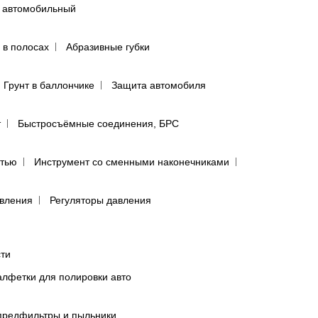
 автомобильный
 в полосах
Абразивные губки
Грунт в баллончике
Защита автомобиля
т
Быстросъёмные соединения, БРС
ятью
Инструмент со сменными наконечниками
авления
Регуляторы давления
сти
лфетки для полировки авто
предфильтры и пыльники