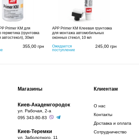
P Primer KM для
APP Primer KM Клеевая грунтовка
о герметика (грунтовка
для монтажа автомобильных
и автостекол), 30мл
оконных стекол, 10 мл
355,00
грн
245,00
грн
Ожидается
ие
поступление
Магазины
Клиентам
Киев-Академгородок
О нас
ул. Рабочая, 2-а
Контакты
095 343-80-83
Доставка и оплата
Киев-Теремки
Сотрудничество
ул. Заболотного, 11