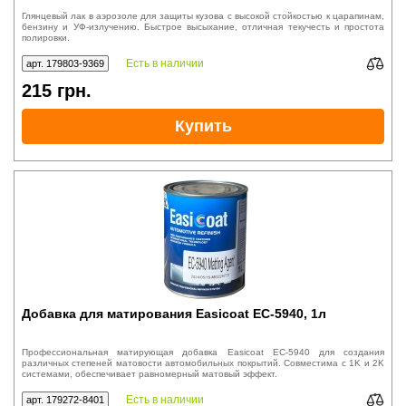
Глянцевый лак в аэрозоле для защиты кузова с высокой стойкостью к царапинам,
бензину и УФ-излучению. Быстрое высыхание, отличная текучесть и простота
полировки.
Есть в наличии
арт. 179803-9369
215
грн.
Купить
Добавка для матирования Easicoat EC-5940, 1л
Профессиональная матирующая добавка Easicoat EC-5940 для создания
различных степеней матовости автомобильных покрытий. Совместима с 1K и 2K
системами, обеспечивает равномерный матовый эффект.
Есть в наличии
арт. 179272-8401