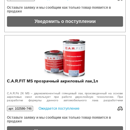
Оставьте заявку и мы сообщим как только товар появится в
продаже
Уведомить о поступлении
C.A.R.FIT MS прозрачный акриловый лак,1л
C.A.R.Fit 2К MS – двухкомпонентный глянцевый лак, произведенный на основе
акриловых смол использует при работе двухслойную технологию. При
разработке формулы данного автомобильного лака разработчики
предусмотрели использование ускоренную, воздушную и инфракрасную типы
сушек.
Ожидается поступление
арт. 102586-746
Оставьте заявку и мы сообщим как только товар появится в
продаже