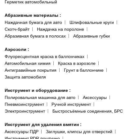
Герметик автомобильный
Абразивные материалы
:
Наждачная бумага для авто
Шлифовальные круги
Скотч-брайт
Наждачка на поролоне
Абразивная бумага в полосах
Абразивные губки
Аэрозоли
:
Флуоресцентная краска в баллончиках
Автомобильная химия
Краска в аэрозоле
Антигравийные покрытия
Грунт в баллончике
Защита автомобиля
Инструмент и оборудование
:
Полировальная машинка для авто
Аксессуары
Пневмоинструмент
Ручной инструмент
Электроинструмент
Быстросъёмные соединения, БРС
Инструмент для удаления вмятин
:
Аксессуары ПДР
Заглушки, клипсы для отверстий
Инструмент PDR поштучно