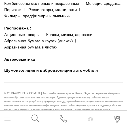
Комбинезоны малярные и покрасочные
Моющие средства
Перчатки
Респираторы, маски, очки
Фильтры, предфильтры и пыльники
Распродажа
:
Акционные товары
Краски, миксы, аэрозоли
Абразивная бумага в кругах (дисках)
Абразивная бумага в листах
Автокосметика
Шумоизоляция и виброизоляция автомобиля
© 2013-2026 FLIP.COM.UA | Автомобильные краски Киев, Одесса, Украина
Интернет-
магазин flip.com.ua – все для автомаляра. Администрация и владелец сайта не несут
ответственности за ущерб или упущенную выгоду, причинённые в результате использования или
невозможности использования информации с этого сайта. Администрация и владелец сайта не
несут ответственности за информацию и высказывания, размещённые посетителями в
комментариях и обсуждениях продуктов. Все высказывания и информация, размещённые
посетителями в комментариях и обсуждениях продуктов на этом сайте, выражают точку зрения
исключительно автора конкретного сообщения и никак не связаны с точкой зрения
администрации или владельца сайта.