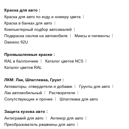
Киев-Теремки
Контакты
ул. Заболотного, 11
Краска для авто
:
Доставка и оплата
093 611-39-23
Краска для авто по коду и номеру цвета
Сотрудничество
(ориентир: Интайм №40)
Краска в банках для авто
Наши публикации
Компьютерный подбор автоэмалей
Одесса
Публичная оферта
Подкраска сколов на автомобиле
Миксы и пигменты
пр-т Акад. Глушко, 29
Daewoo 92U
Политика конфиденциальности
066 554-97-70
Гарантии и возврат
Промышленные краски
:
RAL в баллончике
Каталог цветов NCS
Каталог цветов RAL
ЛКМ: Лак, Шпатлевка, Грунт
:
Активаторы, отвердители и добавки
Грунты для авто
Лак автомобильный
Растворители
Сопутствующие и прочее
Шпатлевка для авто
Защита кузова авто
:
Антигравий для авто
Антикор для авто
Преобразователь ржавчины для авто