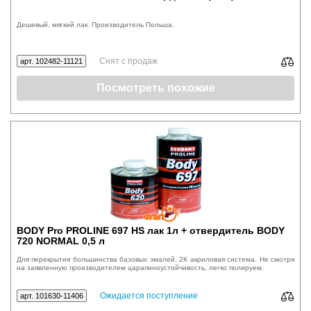
Дешевый, мягкий лак. Производитель Польша.
Снят с продаж
арт. 102482-11121
Посмотреть похожие
BODY Pro PROLINE 697 HS лак 1л + отвердитель BODY
720 NORMAL 0,5 л
Для перекрытия большинства базовых эмалей. 2К акриловая система. Не смотря
на заявленную производителем царапиноустойчивость, легко полируем.
Ожидается поступление
арт. 101630-11406