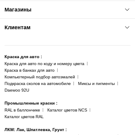
Автоновости
Магазины
Сервис колористам
www.agsat.com.ua/dvb-t2
Киев-Академгородок
Клиентам
ул. Рабочая, 2-а
095 343-80-83
О нас
Киев-Теремки
Контакты
ул. Заболотного, 11
Краска для авто
:
Доставка и оплата
093 611-39-23
Краска для авто по коду и номеру цвета
Сотрудничество
(ориентир: Интайм №40)
Краска в банках для авто
Наши публикации
Компьютерный подбор автоэмалей
Одесса
Публичная оферта
Подкраска сколов на автомобиле
Миксы и пигменты
пр-т Акад. Глушко, 29
Daewoo 92U
Политика конфиденциальности
066 554-97-70
Гарантии и возврат
Промышленные краски
:
RAL в баллончике
Каталог цветов NCS
Каталог цветов RAL
ЛКМ: Лак, Шпатлевка, Грунт
: