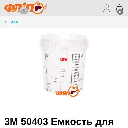
0
<
Тара
3M 50403 Емкость для