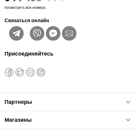
посмотреть все номера
Связаться онлайн
Присоединяйтесь
Партнеры
Автоновости
Магазины
Сервис колористам
www.agsat.com.ua/dvb-t2
Киев-Академгородок