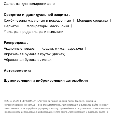
Салфетки для полировки авто
Средства индивидуальной защиты
:
Комбинезоны малярные и покрасочные
Моющие средства
Перчатки
Респираторы, маски, очки
Фильтры, предфильтры и пыльники
Распродажа
:
Акционные товары
Краски, миксы, аэрозоли
Абразивная бумага в кругах (дисках)
Абразивная бумага в листах
Автокосметика
Шумоизоляция и виброизоляция автомобиля
© 2013-2026 FLIP.COM.UA | Автомобильные краски Киев, Одесса, Украина
Интернет-магазин flip.com.ua – все для автомаляра. Администрация и владелец сайта не несут
ответственности за ущерб или упущенную выгоду, причинённые в результате использования или
невозможности использования информации с этого сайта. Администрация и владелец сайта не