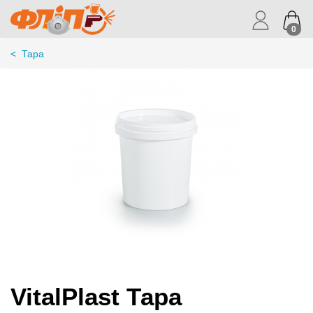
0
<
Тара
VitalPlast Тара