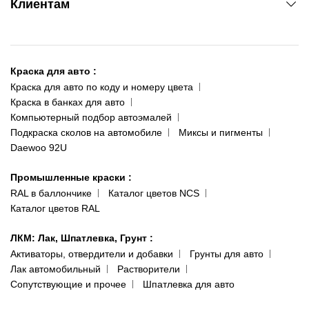
Клиентам
ул. Рабочая, 2-а
095 343-80-83
О нас
Киев-Теремки
Контакты
ул. Заболотного, 11
Краска для авто
:
Доставка и оплата
093 611-39-23
Краска для авто по коду и номеру цвета
Сотрудничество
(ориентир: Интайм №40)
Краска в банках для авто
Наши публикации
Компьютерный подбор автоэмалей
Одесса
Публичная оферта
Подкраска сколов на автомобиле
Миксы и пигменты
пр-т Акад. Глушко, 29
Daewoo 92U
Политика конфиденциальности
066 554-97-70
Гарантии и возврат
Промышленные краски
:
RAL в баллончике
Каталог цветов NCS
Каталог цветов RAL
ЛКМ: Лак, Шпатлевка, Грунт
:
Активаторы, отвердители и добавки
Грунты для авто
Лак автомобильный
Растворители
Сопутствующие и прочее
Шпатлевка для авто