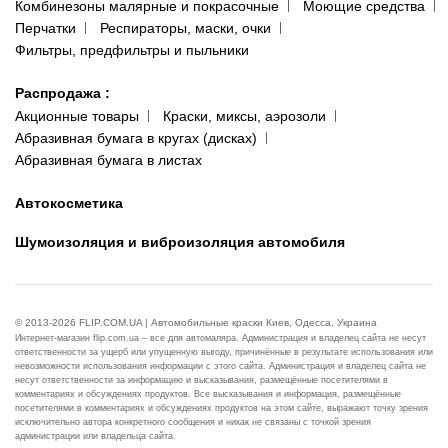
Комбинезоны малярные и покрасочные
Моющие средства
Перчатки
Респираторы, маски, очки
Фильтры, предфильтры и пыльники
Распродажа
:
Акционные товары
Краски, миксы, аэрозоли
Абразивная бумага в кругах (дисках)
Абразивная бумага в листах
Автокосметика
Шумоизоляция и виброизоляция автомобиля
© 2013-2026 FLIP.COM.UA | Автомобильные краски Киев, Одесса, Украина
Интернет-магазин flip.com.ua – все для автомаляра. Администрация и владелец сайта не несут
ответственности за ущерб или упущенную выгоду, причинённые в результате использования или
невозможности использования информации с этого сайта. Администрация и владелец сайта не
несут ответственности за информацию и высказывания, размещённые посетителями в
комментариях и обсуждениях продуктов. Все высказывания и информация, размещённые
посетителями в комментариях и обсуждениях продуктов на этом сайте, выражают точку зрения
исключительно автора конкретного сообщения и никак не связаны с точкой зрения
администрации или владельца сайта.