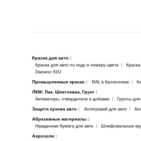
Краска для авто
:
Краска для авто по коду и номеру цвета
Краска
Daewoo 92U
Промышленные краски
:
RAL в баллончике
К
ЛКМ: Лак, Шпатлевка, Грунт
:
Активаторы, отвердители и добавки
Грунты для
Защита кузова авто
:
Антигравий для авто
Ан
Абразивные материалы
:
Наждачная бумага для авто
Шлифовальные кр
Аэрозоли
: