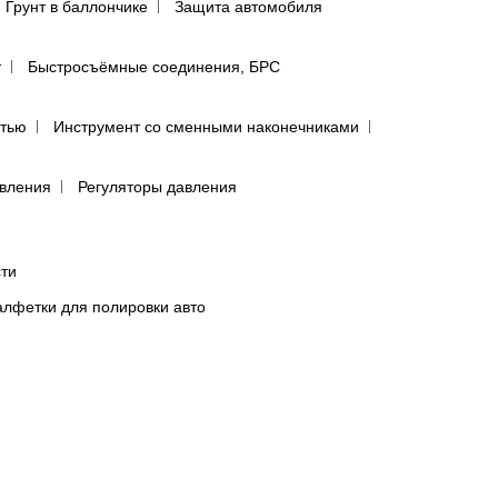
Грунт в баллончике
Защита автомобиля
т
Быстросъёмные соединения, БРС
ятью
Инструмент со сменными наконечниками
авления
Регуляторы давления
сти
лфетки для полировки авто
предфильтры и пыльники
бумага в листах