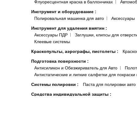
Флуоресцентная краска в баллончиках
Автомоб
Инструмент и оборудование
:
Полировальная машинка для авто
Аксессуары
Инструмент для удаления вмятин
:
Аксессуары ПДР
Заглушки, клипсы для отверст
Клеевые системы
Краскопульты, аэрографы, пистолеты
:
Краско
Подготовка поверхности
:
Антисиликон и Обезжириватель для Авто
Полот
Антистатические и липкие салфетки для покраски 
Системы полировки
:
Паста для полировки авто
Средства индивидуальной защиты
:
Комбинезоны малярные и покрасочные
Моющи
Распродажа
:
Акционные товары
Краски, микс
Автокосметика
Шумоизоляция и виброизоляция автомобиля