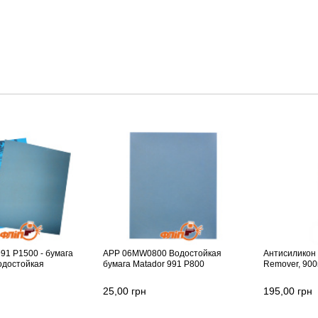
91 P1500 - бумага
APP 06MW0800 Водостойкая
Антисиликон 
одостойкая
бумага Matador 991 P800
Remover, 90
25,00
грн
195,00
грн