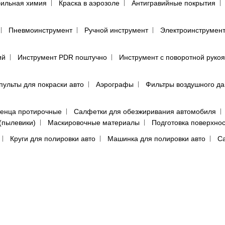
ильная химия
Краска в аэрозоле
Антигравийные покрытия
Пневмоинструмент
Ручной инструмент
Электроинструмен
ий
Инструмент PDR поштучно
Инструмент с поворотной руко
пульты для покраски авто
Аэрографы
Фильтры воздушного д
енца протирочные
Салфетки для обезжиривания автомобиля
(пылевики)
Маскировочные материалы
Подготовка поверхно
Круги для полировки авто
Машинка для полировки авто
Са
е средства
Перчатки
Респираторы, маски, очки
Фильтры, 
ы, аэрозоли
Абразивная бумага в кругах (дисках)
Абразивная 