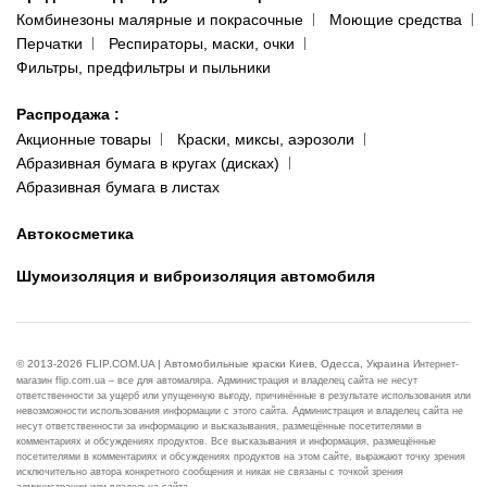
Комбинезоны малярные и покрасочные
Моющие средства
Перчатки
Респираторы, маски, очки
Фильтры, предфильтры и пыльники
Распродажа
:
Акционные товары
Краски, миксы, аэрозоли
Абразивная бумага в кругах (дисках)
Абразивная бумага в листах
Автокосметика
Шумоизоляция и виброизоляция автомобиля
© 2013-2026 FLIP.COM.UA | Автомобильные краски Киев, Одесса, Украина
Интернет-
магазин flip.com.ua – все для автомаляра. Администрация и владелец сайта не несут
ответственности за ущерб или упущенную выгоду, причинённые в результате использования или
невозможности использования информации с этого сайта. Администрация и владелец сайта не
несут ответственности за информацию и высказывания, размещённые посетителями в
комментариях и обсуждениях продуктов. Все высказывания и информация, размещённые
посетителями в комментариях и обсуждениях продуктов на этом сайте, выражают точку зрения
исключительно автора конкретного сообщения и никак не связаны с точкой зрения