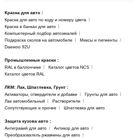
Киев-Теремки
Контакты
ул. Заболотного, 11
Краска для авто
:
Доставка и оплата
093 611-39-23
Краска для авто по коду и номеру цвета
Сотрудничество
(ориентир: Интайм №40)
Краска в банках для авто
Наши публикации
Компьютерный подбор автоэмалей
Одесса
Публичная оферта
Подкраска сколов на автомобиле
Миксы и пигменты
пр-т Акад. Глушко, 29
Daewoo 92U
Политика конфиденциальности
066 554-97-70
Гарантии и возврат
Промышленные краски
:
RAL в баллончике
Каталог цветов NCS
Каталог цветов RAL
ЛКМ: Лак, Шпатлевка, Грунт
:
Активаторы, отвердители и добавки
Грунты для авто
Лак автомобильный
Растворители
Сопутствующие и прочее
Шпатлевка для авто
Защита кузова авто
:
Антигравий для авто
Антикор для авто
Преобразователь ржавчины для авто