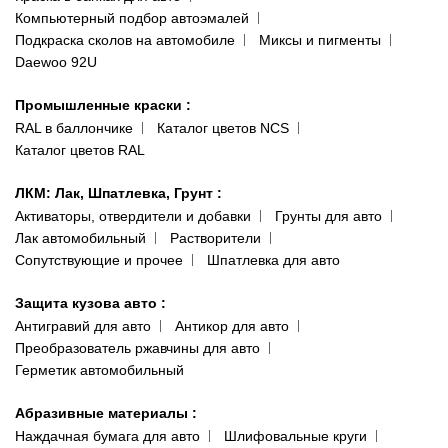
Наши публикации
Компьютерный подбор автоэмалей
Одесса
Публичная оферта
Подкраска сколов на автомобиле
Миксы и пигменты
пр-т Акад. Глушко, 29
Daewoo 92U
Политика конфиденциальности
066 554-97-70
Гарантии и возврат
Промышленные краски
:
RAL в баллончике
Каталог цветов NCS
Каталог цветов RAL
ЛКМ: Лак, Шпатлевка, Грунт
:
Активаторы, отвердители и добавки
Грунты для авто
Лак автомобильный
Растворители
Сопутствующие и прочее
Шпатлевка для авто
Защита кузова авто
:
Антигравий для авто
Антикор для авто
Преобразователь ржавчины для авто
Герметик автомобильный
Абразивные материалы
:
Наждачная бумага для авто
Шлифовальные круги