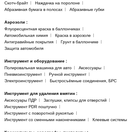
Скотч-брайт
Наждачка на поролоне
Абразивная бумага в полосах
Абразивные губки
Аэрозоли
:
Флуоресцентная краска в баллончиках
Автомобильная химия
Краска в аэрозоле
Антигравийные покрытия
Грунт в баллончике
Защита автомобиля
Инструмент и оборудование
:
Полировальная машинка для авто
Аксессуары
Пневмоинструмент
Ручной инструмент
Электроинструмент
Быстросъёмные соединения, БРС
Инструмент для удаления вмятин
:
Аксессуары ПДР
Заглушки, клипсы для отверстий
Инструмент PDR поштучно
Инструмент с поворотной рукоятью
Инструмент со сменными наконечниками
Клеевые системы