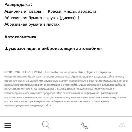
Распродажа
:
Акционные товары
Краски, миксы, аэрозоли
Абразивная бумага в кругах (дисках)
Абразивная бумага в листах
Автокосметика
Шумоизоляция и виброизоляция автомобиля
© 2013-2026 FLIP.COM.UA | Автомобильные краски Киев, Одесса, Украина
Интернет-магазин flip.com.ua – все для автомаляра. Администрация и владелец сайта не несут
ответственности за ущерб или упущенную выгоду, причинённые в результате использования или
невозможности использования информации с этого сайта. Администрация и владелец сайта не
несут ответственности за информацию и высказывания, размещённые посетителями в
комментариях и обсуждениях продуктов. Все высказывания и информация, размещённые
посетителями в комментариях и обсуждениях продуктов на этом сайте, выражают точку зрения
исключительно автора конкретного сообщения и никак не связаны с точкой зрения
администрации или владельца сайта.