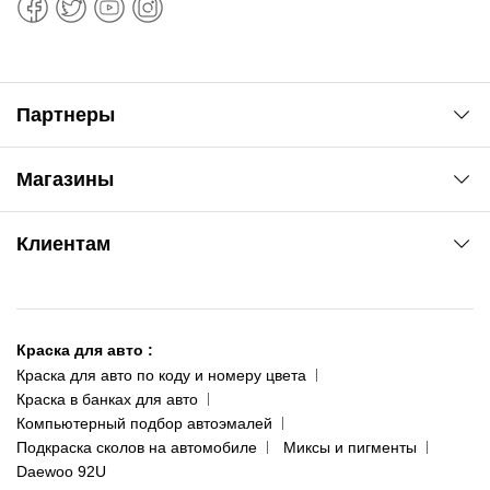
Партнеры
Автоновости
Магазины
Сервис колористам
www.agsat.com.ua/dvb-t2
Киев-Академгородок
Клиентам
ул. Рабочая, 2-а
095 343-80-83
О нас
Киев-Теремки
Контакты
ул. Заболотного, 11
Краска для авто
:
Доставка и оплата
093 611-39-23
Краска для авто по коду и номеру цвета
Сотрудничество
(ориентир: Интайм №40)
Краска в банках для авто
Наши публикации
Компьютерный подбор автоэмалей
Одесса
Публичная оферта
Подкраска сколов на автомобиле
Миксы и пигменты
пр-т Акад. Глушко, 29
Daewoo 92U
Политика конфиденциальности
066 554-97-70