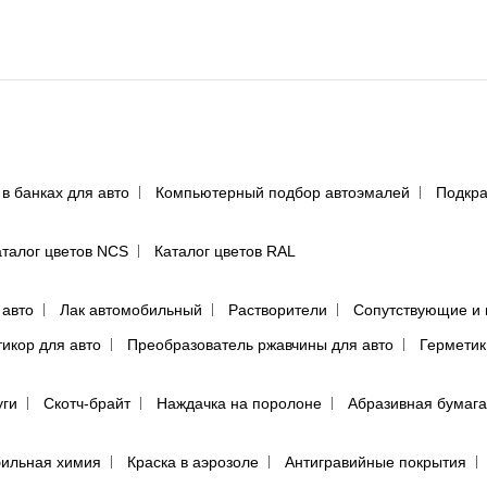
 в банках для авто
Компьютерный подбор автоэмалей
Подкра
аталог цветов NCS
Каталог цветов RAL
 авто
Лак автомобильный
Растворители
Сопутствующие и 
тикор для авто
Преобразователь ржавчины для авто
Герметик
уги
Скотч-брайт
Наждачка на поролоне
Абразивная бумага
ильная химия
Краска в аэрозоле
Антигравийные покрытия