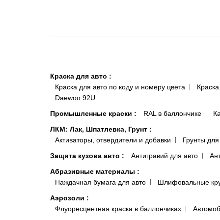
Краска для авто
:
Краска для авто по коду и номеру цвета
Краска
Daewoo 92U
Промышленные краски
:
RAL в баллончике
К
ЛКМ: Лак, Шпатлевка, Грунт
:
Активаторы, отвердители и добавки
Грунты для
Защита кузова авто
:
Антигравий для авто
Ан
Абразивные материалы
:
Наждачная бумага для авто
Шлифовальные кр
Аэрозоли
:
Флуоресцентная краска в баллончиках
Автомоб