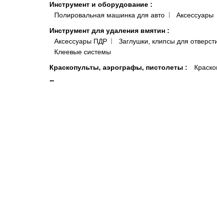
Инструмент и оборудование
:
Полировальная машинка для авто
Аксессуары
Инструмент для удаления вмятин
:
Аксессуары ПДР
Заглушки, клипсы для отверст
Клеевые системы
Краскопульты, аэрографы, пистолеты
:
Краско
Подготовка поверхности
:
Антисиликон и Обезжириватель для Авто
Полот
Антистатические и липкие салфетки для покраски 
Системы полировки
:
Паста для полировки авто
Средства индивидуальной защиты
:
Комбинезоны малярные и покрасочные
Моющи
Распродажа
:
Акционные товары
Краски, микс
Автокосметика
Шумоизоляция и виброизоляция автомобиля