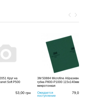
2051 Круг на
3M 50884 Microfine Абразивная
anet Soft P500
губка P800-P1000 115x140мм
микротонкая
53,00
грн
79,00
грн
Ожидается
поступление