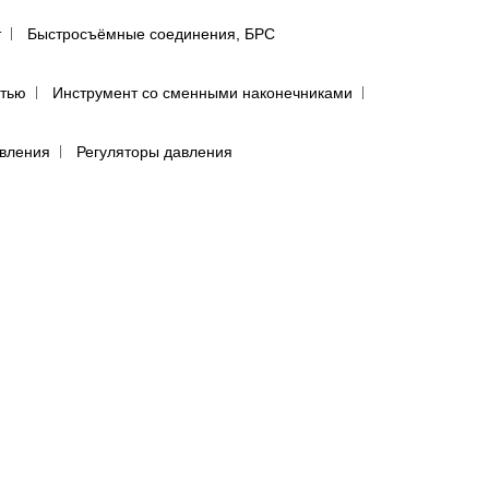
т
Быстросъёмные соединения, БРС
ятью
Инструмент со сменными наконечниками
авления
Регуляторы давления
сти
лфетки для полировки авто
предфильтры и пыльники
бумага в листах