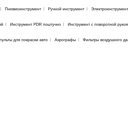
Пневмоинструмент
Ручной инструмент
Электроинструмен
ий
Инструмент PDR поштучно
Инструмент с поворотной руко
пульты для покраски авто
Аэрографы
Фильтры воздушного д
енца протирочные
Салфетки для обезжиривания автомобиля
(пылевики)
Маскировочные материалы
Подготовка поверхно
Круги для полировки авто
Машинка для полировки авто
Са
е средства
Перчатки
Респираторы, маски, очки
Фильтры, 
ы, аэрозоли
Абразивная бумага в кругах (дисках)
Абразивная 