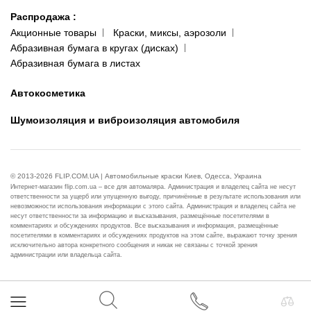
Распродажа
:
Акционные товары
Краски, миксы, аэрозоли
Абразивная бумага в кругах (дисках)
Абразивная бумага в листах
Автокосметика
Шумоизоляция и виброизоляция автомобиля
© 2013-2026 FLIP.COM.UA | Автомобильные краски Киев, Одесса, Украина
Интернет-магазин flip.com.ua – все для автомаляра. Администрация и владелец сайта не несут
ответственности за ущерб или упущенную выгоду, причинённые в результате использования или
невозможности использования информации с этого сайта. Администрация и владелец сайта не
несут ответственности за информацию и высказывания, размещённые посетителями в
комментариях и обсуждениях продуктов. Все высказывания и информация, размещённые
посетителями в комментариях и обсуждениях продуктов на этом сайте, выражают точку зрения
исключительно автора конкретного сообщения и никак не связаны с точкой зрения
администрации или владельца сайта.