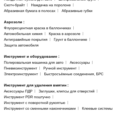
Скотч-брайт
Наждачка на поролоне
Абразивная бумага в полосах
Абразивные губки
Аэрозоли
:
Флуоресцентная краска в баллончиках
Автомобильная химия
Краска в аэрозоле
Антигравийные покрытия
Грунт в баллончике
Защита автомобиля
Инструмент и оборудование
:
Полировальная машинка для авто
Аксессуары
Пневмоинструмент
Ручной инструмент
Электроинструмент
Быстросъёмные соединения, БРС
Инструмент для удаления вмятин
:
Аксессуары ПДР
Заглушки, клипсы для отверстий
Инструмент PDR поштучно
Инструмент с поворотной рукоятью
Инструмент со сменными наконечниками
Клеевые системы