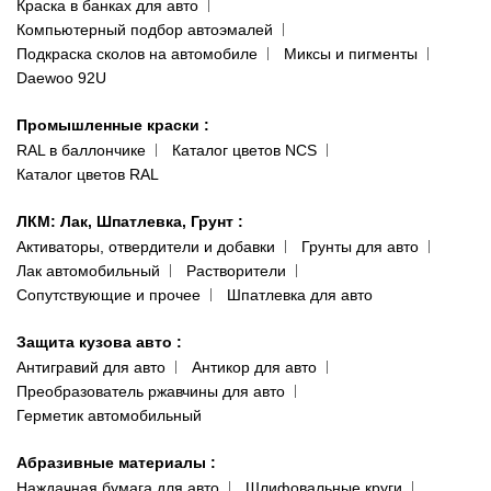
Краска в банках для авто
Наши публикации
Компьютерный подбор автоэмалей
Одесса
Публичная оферта
Подкраска сколов на автомобиле
Миксы и пигменты
пр-т Акад. Глушко, 29
Daewoo 92U
Политика конфиденциальности
066 554-97-70
Гарантии и возврат
Промышленные краски
:
RAL в баллончике
Каталог цветов NCS
Каталог цветов RAL
ЛКМ: Лак, Шпатлевка, Грунт
:
Активаторы, отвердители и добавки
Грунты для авто
Лак автомобильный
Растворители
Сопутствующие и прочее
Шпатлевка для авто
Защита кузова авто
:
Антигравий для авто
Антикор для авто
Преобразователь ржавчины для авто
Герметик автомобильный
Абразивные материалы
:
Наждачная бумага для авто
Шлифовальные круги