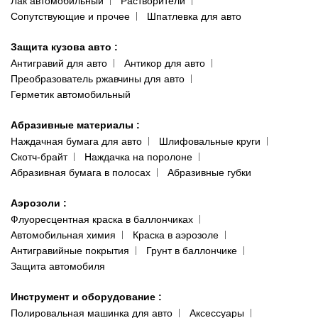
Лак автомобильный
Растворители
Сопутствующие и прочее
Шпатлевка для авто
Защита кузова авто
:
Антигравий для авто
Антикор для авто
Преобразователь ржавчины для авто
Герметик автомобильный
Абразивные материалы
:
Наждачная бумага для авто
Шлифовальные круги
Скотч-брайт
Наждачка на поролоне
Абразивная бумага в полосах
Абразивные губки
Аэрозоли
:
Флуоресцентная краска в баллончиках
Автомобильная химия
Краска в аэрозоле
Антигравийные покрытия
Грунт в баллончике
Защита автомобиля
Инструмент и оборудование
:
Полировальная машинка для авто
Аксессуары