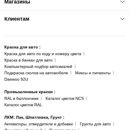
Магазины
Сервис колористам
www.agsat.com.ua/dvb-t2
Киев-Академгородок
Клиентам
ул. Рабочая, 2-а
095 343-80-83
О нас
Киев-Теремки
Контакты
ул. Заболотного, 11
Краска для авто
:
Доставка и оплата
093 611-39-23
Краска для авто по коду и номеру цвета
Сотрудничество
(ориентир: Интайм №40)
Краска в банках для авто
Наши публикации
Компьютерный подбор автоэмалей
Одесса
Публичная оферта
Подкраска сколов на автомобиле
Миксы и пигменты
пр-т Акад. Глушко, 29
Daewoo 92U
Политика конфиденциальности
066 554-97-70
Гарантии и возврат
Промышленные краски
:
RAL в баллончике
Каталог цветов NCS
Каталог цветов RAL
ЛКМ: Лак, Шпатлевка, Грунт
:
Активаторы, отвердители и добавки
Грунты для авто