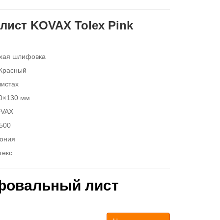
ист KOVAX Tolex Pink
хая шлифовка
Красный
листах
0×130 мм
VAX
500
ония
текс
фовальный лист