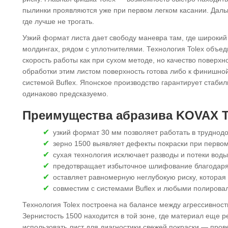
пылинки проявляются уже при первом легком касании. Дальш
где лучше не трогать.
Узкий формат листа дает свободу маневра там, где широкий
молдингах, рядом с уплотнителями. Технология Tolex объе
скорость работы как при сухом методе, но качество повер
обработки этим листом поверхность готова либо к финишно
системой Buflex. Японское производство гарантирует стаби
одинаково предсказуемо.
Преимущества абразива KOVAX To
узкий формат 30 мм позволяет работать в труднодо
зерно 1500 выявляет дефекты покраски при первом
сухая технология исключает разводы и потеки воды
предотвращает избыточное шлифование благодаря
оставляет равномерную неглубокую риску, которая
совместим с системами Buflex и любыми полирова
Технология Tolex построена на балансе между агрессивност
Зернистость 1500 находится в той зоне, где материал еще ре
использовать лист для диагностики свежей покраски — про