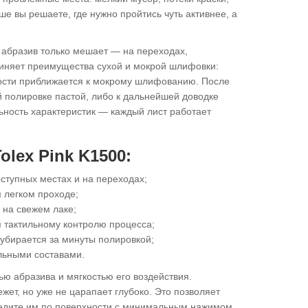
е вы решаете, где нужно пройтись чуть активнее, а
 абразив только мешает — на переходах,
диняет преимущества сухой и мокрой шлифовки:
хности приближается к мокрому шлифованию. После
й полировке пастой, либо к дальнейшей доводке
льность характеристик — каждый лист работает
lex Pink K1500:
ступных местах и на переходах;
 легком проходе;
 на свежем лаке;
 тактильному контролю процесса;
 убирается за минуты полировкой;
льными составами.
ью абразива и мягкостью его воздействия.
жет, но уже не царапает глубоко. Это позволяет
ведите им по поверхности с минимальным нажимом,