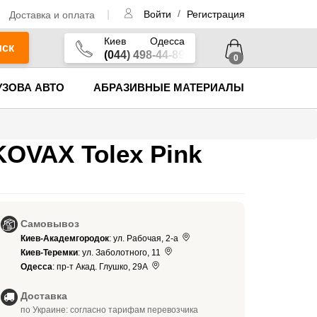
/
Доставка и оплата
Войти
Регистрация
Киев
Одесса
иск
(044) 498-44-89
0
УЗОВА АВТО
АБРАЗИВНЫЕ МАТЕРИАЛЫ
OVAX Tolex Pink
Самовывоз
Киев-Академгородок
: ул. Рабочая, 2-а
Киев-Теремки
: ул. Заболотного, 11
Одесса
: пр-т Акад. Глушко, 29А
Доставка
по Украине: согласно тарифам перевозчика