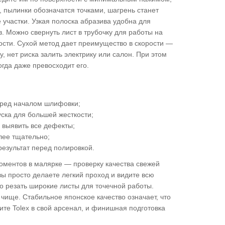
и, пылинки обозначатся точками, шагрень станет
 участки. Узкая полоска абразива удобна для
в. Можно свернуть лист в трубочку для работы на
ости. Сухой метод дает преимущество в скорости —
, нет риска залить электрику или салон. При этом
гда даже превосходит его.
перед началом шлифовки;
руска для большей жесткости;
 выявить все дефекты;
лее тщательно;
результат перед полировкой.
оментов в малярке — проверку качества свежей
 вы просто делаете легкий проход и видите всю
о резать широкие листы для точечной работы.
чище. Стабильное японское качество означает, что
ите Tolex в свой арсенал, и финишная подготовка