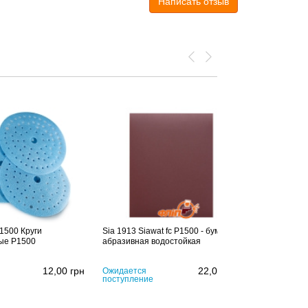
Написать отзыв
.1500 Круги
Sia 1913 Siawat fc P1500 - бумага
APP Matador
ые P1500
абразивная водостойкая
абразивная 
12,00
грн
22,00
грн
Ожидается
25,00
грн
поступление