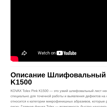
Описание Шлифовальный л
K1500
KOVAX Tolex Pink K1500 — это узкий шлифовальный лист н
специально для точечной работы и выявления дефектов на 
относится к категории микрофинишных абразивов, которые
риску. Главная фишка Tolex — возможность быстро находить