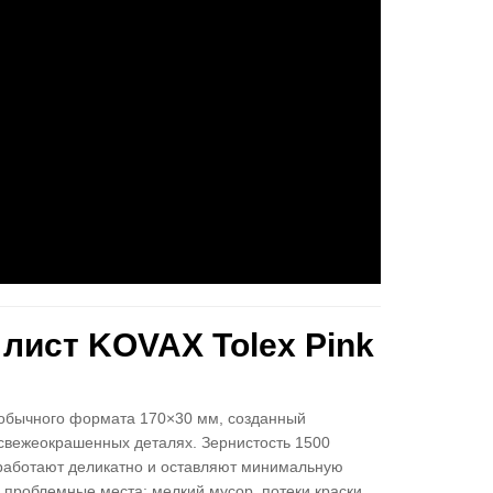
ист KOVAX Tolex Pink
еобычного формата 170×30 мм, созданный
свежеокрашенных деталях. Зернистость 1500
 работают деликатно и оставляют минимальную
 проблемные места: мелкий мусор, потеки краски,