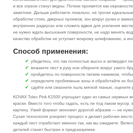
и все огрехи станут видны. Потеки проявятся как неровност
заметнее. Дальше работаете локально, не трогая идеальные
обработки стоек, дверных проемов, зон вокруг ручек и замко
внутренних радиусах или сложить вдвое для усиления жестк
не нужно ждать высыхания поверхности, не надо менять воду
качество обработки не уступает мокрому шлифованию, а ино
Способ применения:
убедитесь, что лак полностью высох и затвердел 
возьмите лист в руку или оберните вокруг узкого б
пройдитесь по поверхности легким нажимом, чтобы
определите проблемные зоны и обработайте их бо
сдуйте или смахните пыль мягкой тканью, оцените 
KOVAX Tolex Pink K1500 упрощает один из самых нервных м
краски. Вместо того чтобы гадать, есть ли под лаком мусор,
картину. Узкий формат экономит дорогой абразив — не нужн
Сухая технология ускоряет процесс и делает рабочее место 
каждый лист отработает именно так, как вы ожидаете. Включ
деталей станет быстрее и предсказуемее.